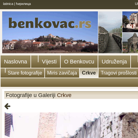
latinica
|
ћирилица
U
Naslovna
Vijesti
O Benkovcu
Udruženja
Stare fotografije
Miris zavičaja
Crkve
Tragovi prošlosti
Fotografije u Galeriji
Crkve