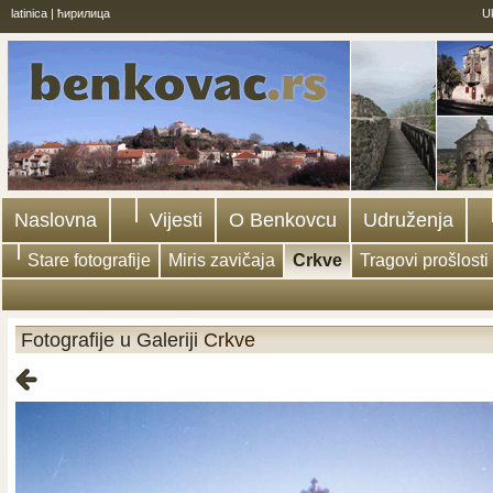
latinica
|
ћирилица
U
Naslovna
Vijesti
O Benkovcu
Udruženja
Stare fotografije
Miris zavičaja
Crkve
Tragovi prošlosti
Fotografije u Galeriji
Crkve