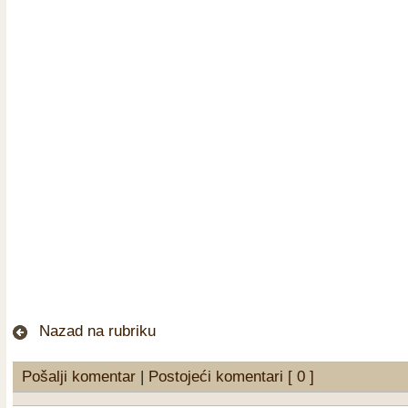
Nazad na rubriku
Pošalji komentar
|
Postojeći komentari [ 0 ]