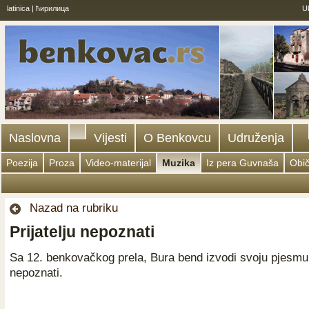
latinica
|
ћирилица
U
Naslovna
Vijesti
O Benkovcu
Udruženja
Poezija
Proza
Video-materijal
Muzika
Iz pera Guvnaša
Obič
Nazad na rubriku
Prijatelju nepoznati
Sa 12. benkovačkog prela, Bura bend izvodi svoju pjesmu: 
nepoznati.