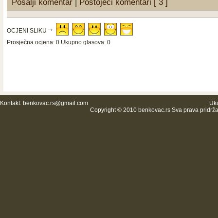
Pošalji komentar
|
Postojeći komentari [ 3 ]
OCJENI SLIKU
Prosječna ocjena: 0 Ukupno glasova: 0
Kontakt:
benkovac.rs@gmail.com
Uk
Copyright © 2010 benkovac.rs Sva prava pridrž