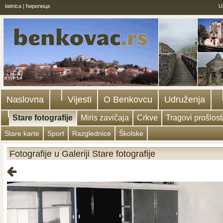
latinica
|
ћирилица
U
Naslovna
Vijesti
O Benkovcu
Udruženja
Stare fotografije
Miris zavičaja
Crkve
Tragovi prošlost
Stare karte
Sport
Razglednice
Školske
Fotografije u Galeriji
Stare fotografije