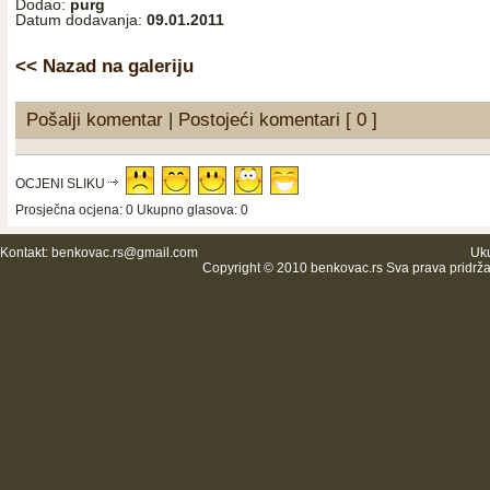
Dodao:
purg
Datum dodavanja:
09.01.2011
<< Nazad na galeriju
Pošalji komentar
|
Postojeći komentari [ 0 ]
OCJENI SLIKU
Prosječna ocjena: 0 Ukupno glasova: 0
Kontakt:
benkovac.rs@gmail.com
Uku
Copyright © 2010 benkovac.rs Sva prava pridrž