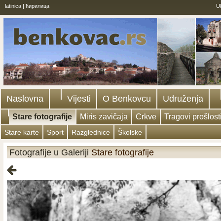
latinica
|
ћирилица
U
Naslovna
Vijesti
O Benkovcu
Udruženja
Stare fotografije
Miris zavičaja
Crkve
Tragovi prošlost
Stare karte
Sport
Razglednice
Školske
Fotografije u Galeriji
Stare fotografije