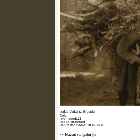
baba Vuka iz Brguda
Opis:
Izvor:
dinci123
Dodao:
profesorr
Datum dodavanja:
10.02.2011
<< Nazad na galeriju