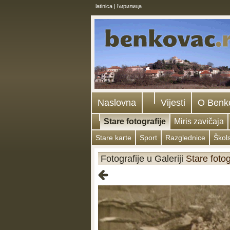
latinica
|
ћирилица
Naslovna
Vijesti
O Benk
Stare fotografije
Miris zavičaja
Stare karte
Sport
Razglednice
Škol
Fotografije u Galeriji
Stare fotog