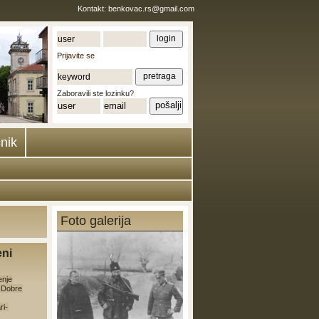
Kontakt:
benkovac.rs@gmail.com
Prijavite se
Zaboravili ste lozinku?
nik
Foto galerija
eni
enje
e Dobre
ri-