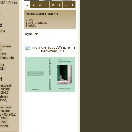
a Nikše Dobre
1
2
3
4
5
6
7
8
Najpopularnije galerije
ć
Crkve
Stare fotografije
zi
Školske
Sela
oglasi
a
 Vračara
m)
arske
ačko veče
I U
IJI
i
ruštvenih
 Islamu
6.2012
etrom
lesX,
ruštvenih
 Islamu
27.05.2012
2.2012
0.2011
lanmi,