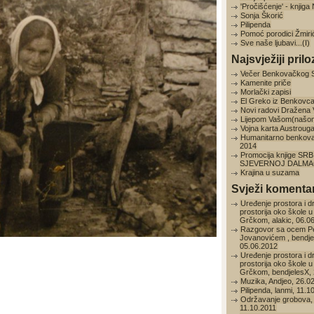
'Pročišćenje' - knjig
Sonja Škorić
Pilipenda
Pomoć porodici Žmiri
Sve naše ljubavi...(I)
Najsvježiji prilo
Večer Benkovačkog 
Kamenite priče
Morlački zapisi
El Greko iz Benkovc
Novi radovi Dražena
Lijepom Vašom(našo
Vojna karta Austroug
Humanitarno benkov
2014
Promocija knjige SRB
SJEVERNOJ DALMAC
Krajina u suzama
Svježi komentar
Uređenje prostora i d
prostorija oko škole u
Grčkom, alakic, 06.0
Razgovor sa ocem P
Jovanovićem , bendje
05.06.2012
Uređenje prostora i d
prostorija oko škole u
Grčkom, bendjelesX, 
Muzika, Andjeo, 26.0
Pilipenda, lanmi, 11.1
Održavanje grobova, 
11.10.2011