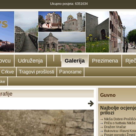
Ukupno posjeta: 6351634
ovcu
Udruženja
Galerija
Prezimena
Rječ
Crkve
Tragovi prošlosti
Panorame
ske
rafije
Guvno
Najbolje ocjenj
prilozi
Nikša Dobre-Pročišć
Priča o fudbalu Nikš
Dražen Vračar
Bukovica i Ravni Kota
Posjet porodici Žmirić