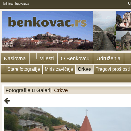
latinica
|
ћирилица
U
Naslovna
Vijesti
O Benkovcu
Udruženja
Stare fotografije
Miris zavičaja
Crkve
Tragovi prošlosti
Fotografije u Galeriji
Crkve