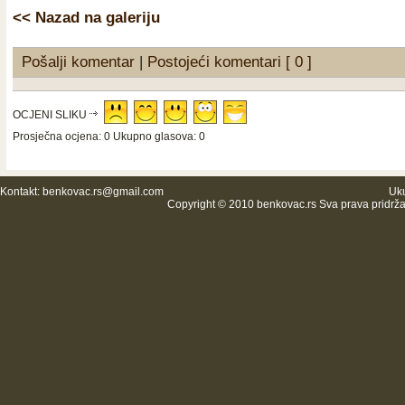
<< Nazad na galeriju
Pošalji komentar
|
Postojeći komentari [ 0 ]
OCJENI SLIKU
Prosječna ocjena: 0 Ukupno glasova: 0
Kontakt:
benkovac.rs@gmail.com
Uku
Copyright © 2010 benkovac.rs Sva prava pridrž