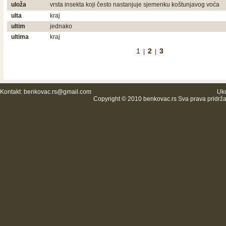
uloža
vrsta insekta koji često nastanjuje sjemenku koštunjavog voća
ulta
kraj
ultim
jednako
ultima
kraj
1
2
3
|
|
Kontakt:
benkovac.rs@gmail.com
Uku
Copyright © 2010 benkovac.rs Sva prava pridrž