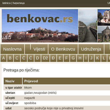
latinica
|
ћирилица
U
Naslovna
Vijesti
O Benkovcu
Udruženja
A
B
C
Č
Ć
D
Dž
Đ
E
F
G
H
I
J
K
L
Pretraga po riječima:
Naziv
Prijevod
u igar atakir
trkom
ubetan
gadan,neugodan (miris)
učepiti
nagaziti
učovijest
spodoba
udut
seosko područje koje nije u privatnoj imovini