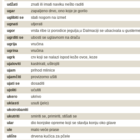
udžati
znati ili imati naviku nešto raditi
ugar
zapaljeno drvo, ono koje je gorilo
uglibiti se
stati nogom na izmet
ugnati
utjerati
ugor
vrsta ribe iz porodice jegulja,u Dalmaciji se ubacivala u gustern
ugrditi se
ubosti se uglavnom na draču
ugrija
vrućina
ugrina
vrućina
ugrk
crv koji se nalazi ispod kože ovce, koze
ujaloviti
kastrirati, uštrojiti
ujam
prihod mlinice
ujamčiti
provizorno ušiti
ujati se
dosaditi
ujoliti
ućutiti
ukero
ukrivo
uklasti
usuti (jelo)
ukotrobaniti
ukutriti
smiriti se, primiriti, stišati se
ular
dio konjske opreme koji se stavlja konju oko glave
ule
malo veće prase
ulište
drvena kućica za pčele