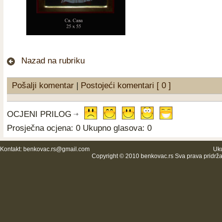
Nazad na rubriku
Pošalji komentar
|
Postojeći komentari [ 0 ]
OCJENI PRILOG
Prosječna ocjena: 0 Ukupno glasova: 0
Kontakt:
benkovac.rs@gmail.com
Uku
Copyright © 2010 benkovac.rs Sva prava pridrž