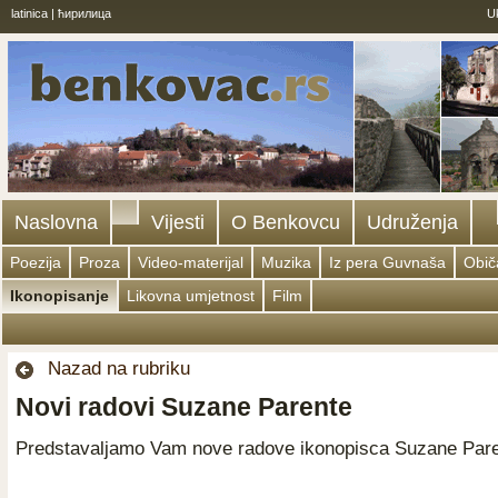
latinica
|
ћирилица
U
Naslovna
Vijesti
O Benkovcu
Udruženja
Poezija
Proza
Video-materijal
Muzika
Iz pera Guvnaša
Običa
Ikonopisanje
Likovna umjetnost
Film
Nazad na rubriku
Novi radovi Suzane Parente
Predstavaljamo Vam nove radove ikonopisca Suzane Pare