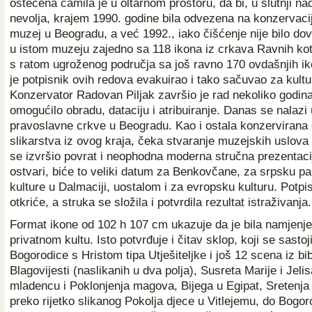
oštećena čamila je u oltarnom prostoru, da bi, u slutnji na
nevolja, krajem 1990. godine bila odvezena na konzervaci
muzej u Beogradu, a već 1992., iako čišćenje nije bilo dov
u istom muzeju zajedno sa 118 ikona iz crkava Ravnih kot
s ratom ugroženog područja sa još ravno 170 ovdašnjih ik
je potpisnik ovih redova evakuirao i tako sačuvao za kultur
Konzervator Radovan Piljak završio je rad nekoliko godina 
omogućilo obradu, dataciju i atribuiranje. Danas se nalaz
pravoslavne crkve u Beogradu. Kao i ostala konzervirana d
slikarstva iz ovog kraja, čeka stvaranje muzejskih uslova
se izvršio povrat i neophodna moderna stručna prezentaci
ostvari, biće to veliki datum za Benkovčane, za srpsku pa
kulture u Dalmaciji, uostalom i za evropsku kulturu. Potpis
otkriće, a struka se složila i potvrdila rezultat istraživanja.
Format ikone od 102 h 107 cm ukazuje da je bila namjenje
privatnom kultu. Isto potvrđuje i čitav sklop, koji se sastoj
Bogorodice s Hristom tipa Utješiteljke i još 12 scena iz bibl
Blagovijesti (naslikanih u dva polja), Susreta Marije i Jel
mladencu i Poklonjenja magova, Bijega u Egipat, Sretenja
preko rijetko slikanog Pokolja djece u Vitlejemu, do Bogor