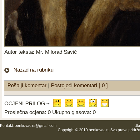
Autor teksta: Mr. Milorad Savić
Nazad na rubriku
Pošalji komentar
|
Postojeći komentari [ 0 ]
OCJENI PRILOG
Prosječna ocjena: 0 Ukupno glasova: 0
Kontakt:
benkovac.rs@gmail.com
Uku
Copyright © 2010 benkovac.rs Sva prava pridrž