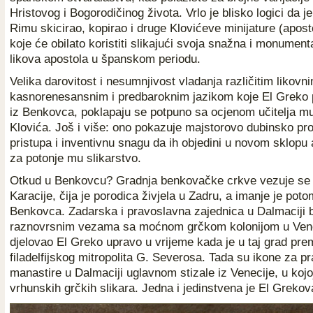
Hristovog i Bogorodičinog života. Vrlo je blisko logici da j
Rimu skicirao, kopirao i druge Klovićeve minijature (apostol
koje će obilato koristiti slikajući svoja snažna i monument
likova apostola u španskom periodu.
Velika darovitost i nesumnjivost vladanja različitim likovni
kasnorenesansnim i predbaroknim jazikom koje El Greko p
iz Benkovca, poklapaju se potpuno sa ocjenom učitelja mu i
Klovića. Još i više: ono pokazuje majstorovo dubinsko pro
pristupa i inventivnu snagu da ih objedini u novom sklopu 
za potonje mu slikarstvo.
Otkud u Benkovcu? Gradnja benkovačke crkve vezuje se
Karacije, čija je porodica živjela u Zadru, a imanje je poto
Benkovca. Zadarska i pravoslavna zajednica u Dalmaciji bi
raznovrsnim vezama sa moćnom grčkom kolonijom u Veneci
djelovao El Greko upravo u vrijeme kada je u taj grad pre
filadelfijskog mitropolita G. Severosa. Tada su ikone za p
manastire u Dalmaciji uglavnom stizale iz Venecije, u kojoj
vrhunskih grčkih slikara. Jedna i jedinstvena je El Grekov