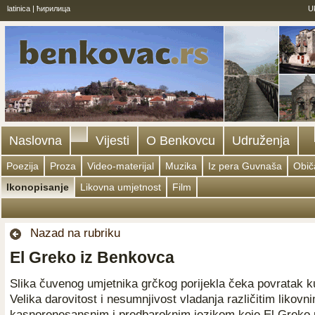
latinica
|
ћирилица
U
Naslovna
Vijesti
O Benkovcu
Udruženja
Poezija
Proza
Video-materijal
Muzika
Iz pera Guvnaša
Običa
Ikonopisanje
Likovna umjetnost
Film
Nazad na rubriku
El Greko iz Benkovca
Slika čuvenog umjetnika grčkog porijekla čeka povratak k
Velika darovitost i nesumnjivost vladanja različitim likovni
kasnorenesansnim i predbaroknim jezikom koje El Greko p