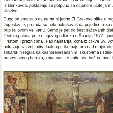
iz Benkovca, poklapaju se potpuno sa ocjenom učitelja mu i 
Klovića
Dugo se smatralo da nema ni jedne El Grekove slike u regi
Jugoslavije, premda su neki pokušavali da pojedine treće
pripišu ovom velikanu. Samo je pet do šest sačuvanih dj
Teotokopulosa prije njegovog odlaska u Španiju 1577. god
Hristom i praznicima’, kao najstarija ikona iz crkve Sv. 
pokazuje razvoj individualnog stila majstora nad majstorim
slikarskih regula ka kasnorenesansnim iskustvima i stilsko
pravoslavnog baroka, koga uveliko anticipira baš na ovoj i