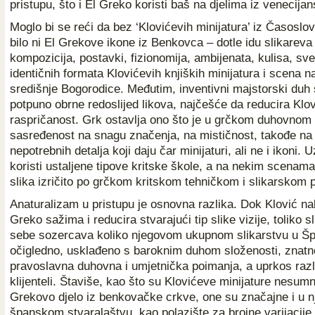
pristupu, što i El Greko koristi baš na djelima iz venecija
Moglo bi se reći da bez ‘Klovićevih minijatura’ iz Časoslo
bilo ni El Grekove ikone iz Benkovca – dotle idu slikarev
kompozicija, postavki, fizionomija, ambijenata, kulisa, sv
identičnih formata Klovićevih knjiških minijatura i scena n
središnje Bogorodice. Međutim, inventivni majstorski duh s
potpuno obrne redoslijed likova, najčešće da reducira Klo
raspričanost. Grk ostavlja ono što je u grčkom duhovnom p
sasređenost na snagu značenja, na mističnost, takođe na 
nepotrebnih detalja koji daju čar minijaturi, ali ne i ikoni. 
koristi ustaljene tipove kritske škole, a na nekim scenama
slika izričito po grčkom kritskom tehničkom i slikarskom 
Anaturalizam u pristupu je osnovna razlika. Dok Klović nab
Greko sažima i reducira stvarajući tip slike vizije, toliko sl
sebe sozercava koliko njegovom ukupnom slikarstvu u Špa
očigledno, usklađeno s baroknim duhom složenosti, znatno
pravoslavna duhovna i umjetnička poimanja, a uprkos različ
klijenteli. Štaviše, kao što su Klovićeve minijature nesumn
Grekovo djelo iz benkovačke crkve, one su značajne i u 
španskom stvaralaštvu, kao polazište za brojne varijacije