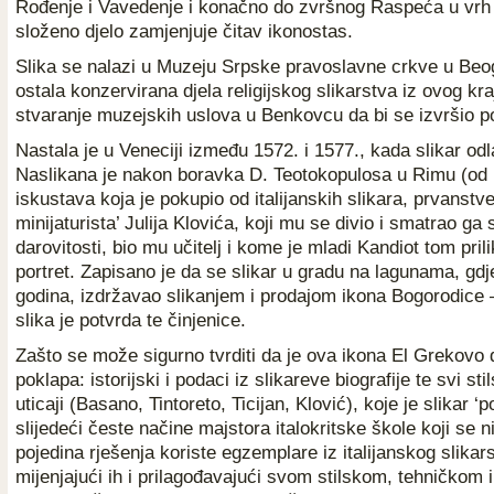
Rođenje i Vavedenje i konačno do zvršnog Raspeća u vrh
složeno djelo zamjenjuje čitav ikonostas.
Slika se nalazi u Muzeju Srpske pravoslavne crkve u Beo
ostala konzervirana djela religijskog slikarstva iz ovog kr
stvaranje muzejskih uslova u Benkovcu da bi se izvršio p
Nastala je u Veneciji između 1572. i 1577., kada slikar odl
Naslikana je nakon boravka D. Teotokopulosa u Rimu (od 1
iskustava koja je pokupio od italijanskih slikara, prvanstve
minijaturista’ Julija Klovića, koji mu se divio i smatrao ga
darovitosti, bio mu učitelj i kome je mladi Kandiot tom pri
portret. Zapisano je da se slikar u gradu na lagunama, gdj
godina, izdržavao slikanjem i prodajom ikona Bogorodice
slika je potvrda te činjenice.
Zašto se može sigurno tvrditi da je ova ikona El Grekovo 
poklapa: istorijski i podaci iz slikareve biografije te svi sti
uticaji (Basano, Tintoreto, Ticijan, Klović), koje je slikar ‘po
slijedeći česte načine majstora italokritske škole koji se ni
pojedina rješenja koriste egzemplare iz italijanskog slikars
mijenjajući ih i prilagođavajući svom stilskom, tehničkom