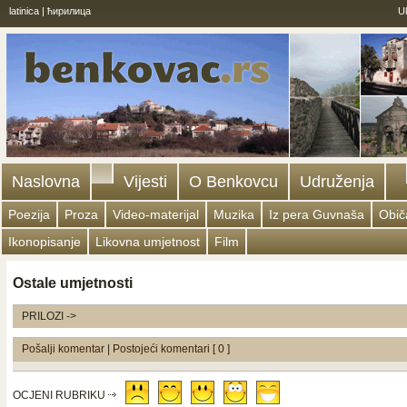
latinica
|
ћирилица
U
Naslovna
Vijesti
O Benkovcu
Udruženja
Poezija
Proza
Video-materijal
Muzika
Iz pera Guvnaša
Običa
Ikonopisanje
Likovna umjetnost
Film
Ostale umjetnosti
PRILOZI ->
Pošalji komentar
|
Postojeći komentari [ 0 ]
OCJENI RUBRIKU