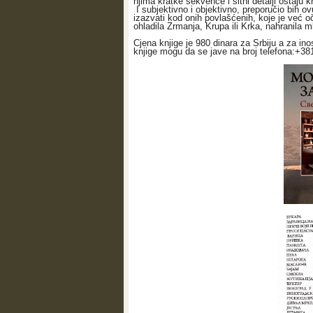
njima kratke sekvence i sitni detalji ostaju kr
I subjektivno i objektivno, preporučio bih o
izazvati kod onih povlašćenih, koje je već oče
ohladila Zrmanja, Krupa ili Krka, nahranila m
Cjena knjige je 980 dinara za Srbiju a za in
knjige mogu da se jave na broj telefona:+3