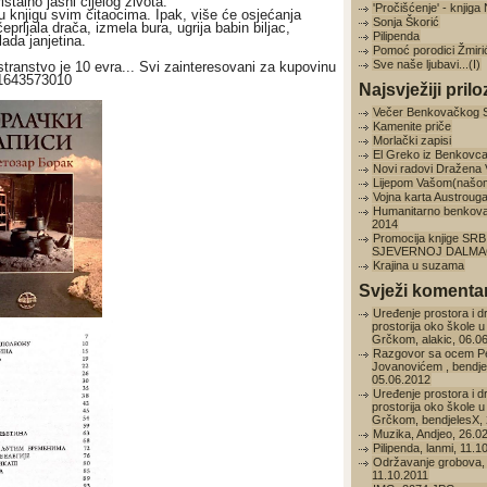
istalno jasni cijelog života.
'Pročišćenje' - knjig
vu knjigu svim čitaocima. Ipak, više će osjećanja
Sonja Škorić
prljala drača, izmela bura, ugrija babin biljac,
Pilipenda
lada janjetina.
Pomoć porodici Žmiri
Sve naše ljubavi...(I)
ostranstvo je 10 evra... Svi zainteresovani za kupovinu
81643573010
Najsvježiji prilo
Večer Benkovačkog 
Kamenite priče
Morlački zapisi
El Greko iz Benkovc
Novi radovi Dražena
Lijepom Vašom(našo
Vojna karta Austroug
Humanitarno benkov
2014
Promocija knjige SRB
SJEVERNOJ DALMAC
Krajina u suzama
Svježi komentar
Uređenje prostora i d
prostorija oko škole u
Grčkom, alakic, 06.0
Razgovor sa ocem P
Jovanovićem , bendje
05.06.2012
Uređenje prostora i d
prostorija oko škole u
Grčkom, bendjelesX, 
Muzika, Andjeo, 26.0
Pilipenda, lanmi, 11.1
Održavanje grobova, 
11.10.2011