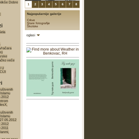
a Nikše Dobre
1
2
3
4
5
6
7
8
Najpopularnije galerije
ć
Crkve
Stare fotografije
zi
Školske
Sela
oglasi
a
 Vračara
m)
arske
ačko veče
I U
IJI
i
ruštvenih
 Islamu
6.2012
etrom
lesX,
ruštvenih
 Islamu
27.05.2012
2.2012
0.2011
lanmi,