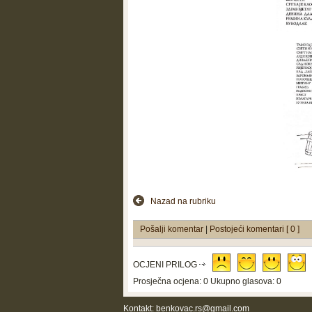
Nazad na rubriku
Pošalji komentar
|
Postojeći komentari [ 0 ]
OCJENI PRILOG
Prosječna ocjena: 0 Ukupno glasova: 0
Kontakt:
benkovac.rs@gmail.com