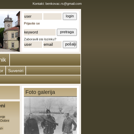
Kontakt:
benkovac.rs@gmail.com
Prijavite se
Zaboravili ste lozinku?
nik
or
Suveniri
Foto galerija
eni
enje
e Dobre
ri-