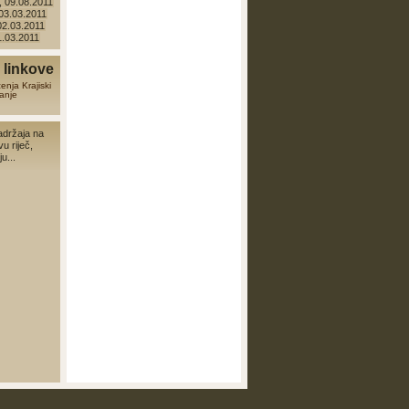
 09.08.2011
 03.03.2011
 02.03.2011
01.03.2011
linkove
zenja
Krajiski
anje
adržaja na
vu riječ,
u...