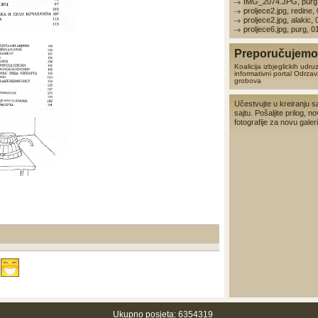
IMG_2074.JPG, purg,
proljece2.jpg, redine,
proljece2.jpg, alakic,
proljece6.jpg, purg, 
Preporučujemo 
Koalicija izbjeglickih udru
informativni portal
Odrzav
grobova
Učestvujte u kreiranju s
sajtu. Pošaljite prilog, no
fotografije za novu galerij
Ukupno posjeta: 6354319