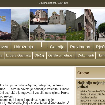
Ukupno posjeta: 6354319
ovcu
Udruženja
Galerija
Prezimena
Rječ
ka
Iz pera Guvnaša
Običaji
Ostale umjetnosti
Dokumenti
Hum
Guvno
Najbolje ocjenj
kratkih priča o događajima, detaljima, ljudima i
prilozi
g zuba….. Sve ih povezuje podnožje Velebita i Dinare.
Nikša Dobre-Pročišć
čni su, lakše je tugovati i veseliti se s njima. Hrana
Priča o fudbalu Nikš
 pod rukom.
Dražen Vračar
podobnosti ljenim čitaocima, nego i onim
Bukovica i Ravni Kota
nja i mudrovanja. Naša sjećanja su slične gradje. U
Posjet porodici Žmirić