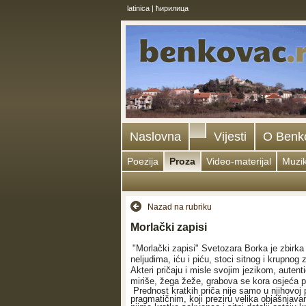
latinica
|
ћирилица
Naslovna
Vijesti
O Benk
Poezija
Proza
Video-materijal
Muzi
Nazad na rubriku
Morlački zapisi
"Morlački zapisi" Svetozara Borka je zbirka 
neljudima, iću i piću, stoci sitnog i krupno
Akteri pričaju i misle svojim jezikom, autenti
miriše, žega žeže, grabova se kora osjeća
Prednost kratkih priča nije samo u njihovoj 
pragmatičnim, koji preziru velika objašnjava