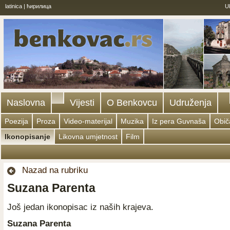
latinica
|
ћирилица
U
Naslovna
Vijesti
O Benkovcu
Udruženja
Poezija
Proza
Video-materijal
Muzika
Iz pera Guvnaša
Običa
Ikonopisanje
Likovna umjetnost
Film
Nazad na rubriku
Suzana Parenta
Još jedan ikonopisac iz naših krajeva.
Suzana Parenta