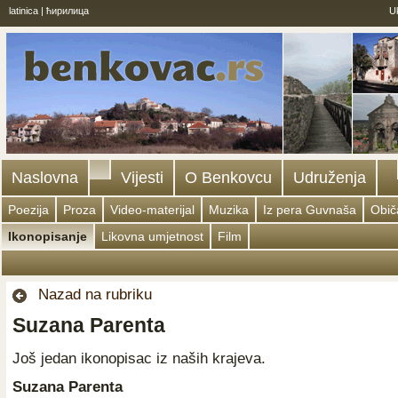
latinica
|
ћирилица
U
Naslovna
Vijesti
O Benkovcu
Udruženja
Poezija
Proza
Video-materijal
Muzika
Iz pera Guvnaša
Običa
Ikonopisanje
Likovna umjetnost
Film
Nazad na rubriku
Suzana Parenta
Još jedan ikonopisac iz naših krajeva.
Suzana Parenta