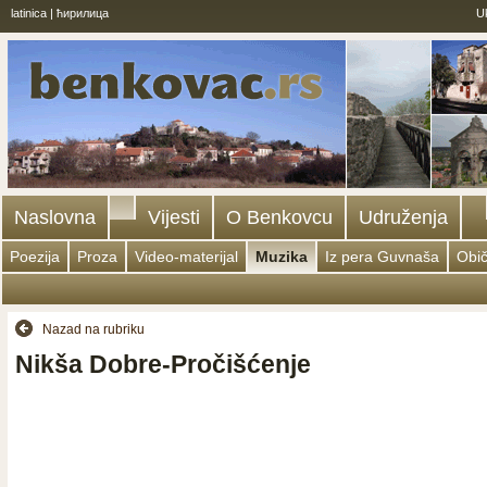
latinica
|
ћирилица
U
Naslovna
Vijesti
O Benkovcu
Udruženja
Poezija
Proza
Video-materijal
Muzika
Iz pera Guvnaša
Obič
Nazad na rubriku
Nikša Dobre-Pročišćenje