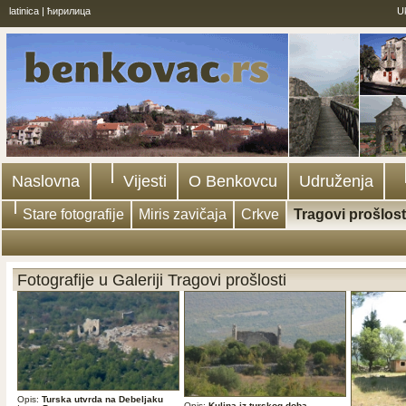
latinica
|
ћирилица
U
Naslovna
Vijesti
O Benkovcu
Udruženja
Stare fotografije
Miris zavičaja
Crkve
Tragovi prošlost
Fotografije u Galeriji Tragovi prošlosti
Opis:
Turska utvrda na Debeljaku
Opis:
Kulina iz turskog doba