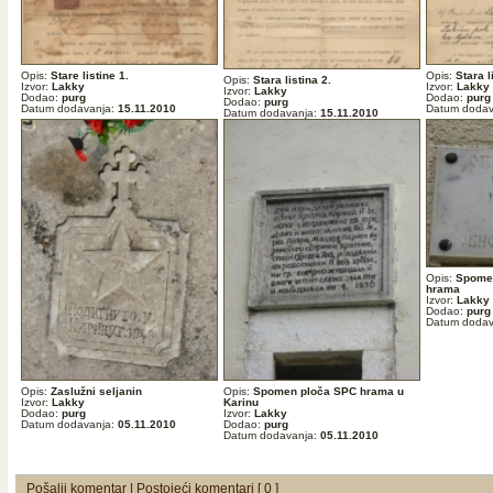
Opis:
Stare listine 1.
Opis:
Stara l
Opis:
Stara listina 2.
Izvor:
Lakky
Izvor:
Lakky
Izvor:
Lakky
Dodao:
purg
Dodao:
purg
Dodao:
purg
Datum dodavanja:
15.11.2010
Datum dodav
Datum dodavanja:
15.11.2010
Opis:
Spomen
hrama
Izvor:
Lakky
Dodao:
purg
Datum dodav
Opis:
Zaslužni seljanin
Opis:
Spomen ploča SPC hrama u
Izvor:
Lakky
Karinu
Dodao:
purg
Izvor:
Lakky
Datum dodavanja:
05.11.2010
Dodao:
purg
Datum dodavanja:
05.11.2010
Pošalji komentar
|
Postojeći komentari [ 0 ]