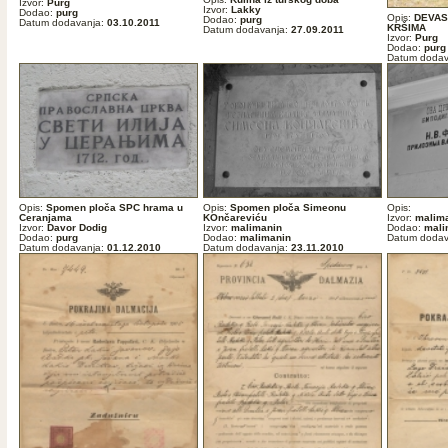
Izvor:
Purg
Izvor:
Lakky
Dodao:
purg
Opis:
DEVAS
Dodao:
purg
Datum dodavanja:
03.10.2011
KRŠIMA
Datum dodavanja:
27.09.2011
Izvor:
Purg
Dodao:
purg
Datum dodav
Opis:
Spomen ploča SPC hrama u
Opis:
Spomen ploča Simeonu
Opis:
Ceranjama
KOnčareviću
Izvor:
malim
Izvor:
Davor Dodig
Izvor:
malimanin
Dodao:
mali
Dodao:
purg
Dodao:
malimanin
Datum dodav
Datum dodavanja:
01.12.2010
Datum dodavanja:
23.11.2010