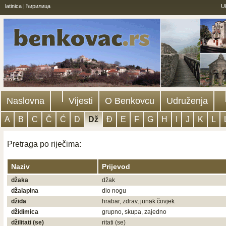
latinica
|
ћирилица
U
Naslovna
Vijesti
O Benkovcu
Udruženja
A
B
C
Č
Ć
D
Dž
Đ
E
F
G
H
I
J
K
L
Pretraga po riječima:
Naziv
Prijevod
džaka
džak
džalapina
dio nogu
džida
hrabar, zdrav, junak čovjek
džidimica
grupno, skupa, zajedno
džilitati (se)
ritati (se)