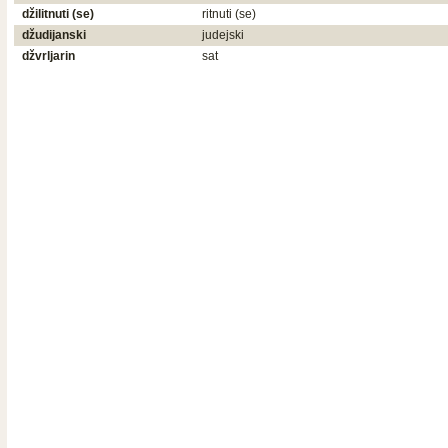
džilitnuti (se)
ritnuti (se)
džudijanski
judejski
džvrljarin
sat