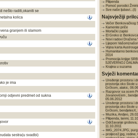
Pilipenda
Pomoć porodici Žmiri
Sve naše ljubavi...(I)
ti nešto raditi,okaniti se
Najsvježiji prilo
metalna kolica
Večer Benkovačkog 
Kamenite priče
rivena granjem ili slamom
Morlački zapisi
El Greko iz Benkovc
vuču
Novi radovi Dražena
Lijepom Vašom(našo
Vojna karta Austroug
Humanitarno benkov
2014
Promocija knjige SRB
SJEVERNOJ DALMAC
rotiv
Krajina u suzama
Svježi komentar
Uređenje prostora i d
ako je ima
prostorija oko škole u
Grčkom, alakic, 06.0
Razgovor sa ocem P
gornji odjevni predmet od sukna
Jovanovićem , bendje
05.06.2012
Uređenje prostora i d
prostorija oko škole u
Grčkom, bendjelesX, 
Muzika, Andjeo, 26.0
Pilipenda, lanmi, 11.1
govor
Održavanje grobova, 
11.10.2011
IMG_2074.JPG, purg,
proljece2.jpg, redine,
eudata sestra(u svadbi)