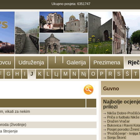
Ukupno posjeta: 6351747
ovcu
Udruženja
Galerija
Prezimena
Rječ
F
G
H
I
J
K
L
Lj
M
N
Nj
O
P
R
S
Š
T
Guvno
Najbolje ocjenj
prilozi
om, vikati za nekim
Nikša Dobre-Pročišć
Priča o fudbalu Nikš
Dražen Vračar
roda (životinje)
Bukovica i Ravni Kota
Posjet porodici Žmirić
 za štrojenje
'Pročišćenje' - knjig
Sonja Škorić