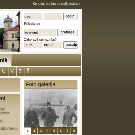
Kontakt:
benkovac.rs@gmail.com
Prijavite se
Zaboravili ste lozinku?
nik
U
V
Z
Ž
Foto galerija
eni
enje
e Dobre
ri-
a Nikše Dobre
1
2
3
4
5
6
7
8