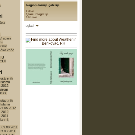
Najpopularnije galerije
ć
Crkve
Stare fotografije
zi
Školske
Sela
oglasi
a
 Vračara
m)
arske
ačko veče
I U
IJI
i
ruštvenih
 Islamu
6.2012
etrom
lesX,
ruštvenih
 Islamu
27.05.2012
2.2012
0.2011
lanmi,
 09.08.2011
 03.03.2011