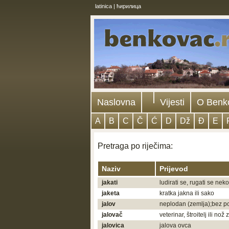
latinica
|
ћирилица
Naslovna
Vijesti
O Benk
A
B
C
Č
Ć
D
Dž
Đ
E
Pretraga po riječima:
Naziv
Prijevod
jakati
ludirati se, rugati se nek
jaketa
kratka jakna ili sako
jalov
neplodan (zemlja);bez po
jalovač
veterinar, štroitelj ili nož
jalovica
jalova ovca