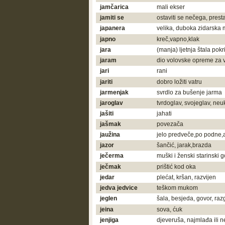
jamčarica
mali ekser
jamiti se
ostaviti se nečega, presta
japanera
velika, duboka zidarska 
japno
kreč,vapno,klak
jara
(manja) ljetnja štala pok
jaram
dio volovske opreme za 
jari
rani
jariti
dobro ložiti vatru
jarmenjak
svrdlo za bušenje jarma
jaroglav
tvrdoglav, svojeglav, neuk
jašiti
jahati
jašmak
povezača
jaužina
jelo predveče,po podne,
jazor
šančić, jarak,brazda
ječerma
muški i ženski starinski 
ječmak
prištić kod oka
jedar
plećat, kršan, razvijen
jedva jedvice
teškom mukom
jeglen
šala, besjeda, govor, raz
jeina
sova, ćuk
jenjiga
djeveruša, najmlađa ili n