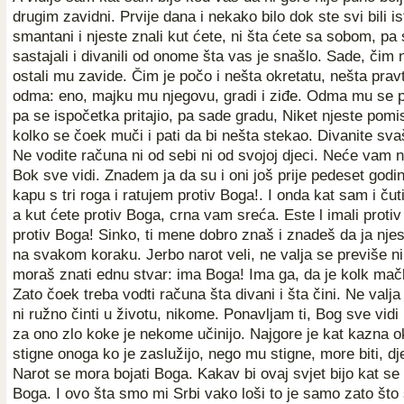
drugim zavidni. Prvije dana i nekako bilo dok ste svi bili ist
smantani i njeste znali kut ćete, ni šta ćete sa sobom, pa
sastajali i divanili od onome šta vas je snašlo. Sade, čim 
ostali mu zavide. Čim je počo i nešta okretatu, nešta pravti
odma: eno, majku mu njegovu, gradi i ziđe. Odma mu se pr
pa se ispočetka pritajio, pa sade gradu, Niket njeste pomis
kolko se čoek muči i pati da bi nešta stekao. Divanite svaš
Ne vodite računa ni od sebi ni od svojoj djeci. Neće vam 
Bok sve vidi. Znadem ja da su i oni još prije pedeset godi
kapu s tri roga i ratujem protiv Boga!. I onda kat sam i čut
a kut ćete protiv Boga, crna vam sreća. Este l imali proti
protiv Boga! Sinko, ti mene dobro znaš i znadeš da ja nj
na svakom koraku. Jerbo narot veli, ne valja se previše ni 
moraš znati ednu stvar: ima Boga! Ima ga, da je kolk mač
Zato čoek treba vodti računa šta divani i šta čini. Ne valja 
ni ružno činti u životu, nikome. Ponavljam ti, Bog sve vidi
za ono zlo koke je nekome učinijo. Najgore je kat kazna o
stigne onoga ko je zaslužijo, nego mu stigne, more biti, dje
Narot se mora bojati Boga. Kakav bi ovaj svjet bijo kat se 
Boga. I ovo šta smo mi Srbi vako loši to je samo zato što