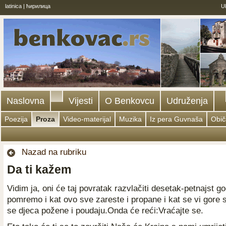
latinica
|
ћирилица
U
Naslovna
Vijesti
O Benkovcu
Udruženja
Poezija
Proza
Video-materijal
Muzika
Iz pera Guvnaša
Obič
Nazad na rubriku
Da ti kažem
Vidim ja, oni će taj povratak razvlačiti desetak-petnajst g
pomremo i kat ovo sve zareste i propane i kat se vi gore 
se djeca požene i poudaju.Onda će reći:Vraćajte se.