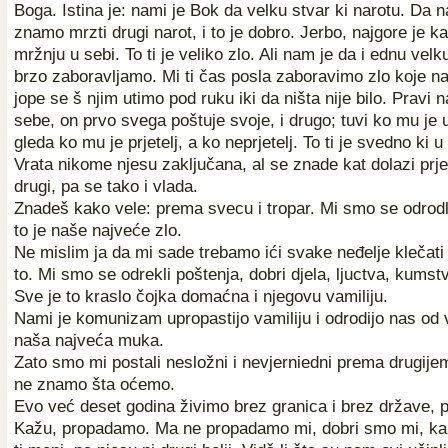
Boga. Istina je: nami je Bok da velku stvar ki narotu. Da 
znamo mrzti drugi narot, i to je dobro. Jerbo, najgore je k
mržnju u sebi. To ti je veliko zlo. Ali nam je da i ednu velk
brzo zaboravljamo. Mi ti čas posla zaboravimo zlo koje na
jope se š njim utimo pod ruku iki da ništa nije bilo. Pravi na
sebe, on prvo svega poštuje svoje, i drugo; tuvi ko mu je u
gleda ko mu je prjetelj, a ko neprjetelj. To ti je svedno ki u
Vrata nikome njesu zaključana, al se znade kat dolazi prjet
drugi, pa se tako i vlada.
Znadeš kako vele: prema svecu i tropar. Mi smo se odrodl
to je naše najveće zlo.
Ne mislim ja da mi sade trebamo ići svake neđelje klečati i
to. Mi smo se odrekli poštenja, dobri djela, ljuctva, kumstv
Sve je to kraslo čojka domaćna i njegovu vamiliju.
Nami je komunizam upropastijo vamiliju i odrodijo nas od v
naša najveća muka.
Zato smo mi postali nesložni i nevjerniedni prema drugije
ne znamo šta oćemo.
Evo već deset godina živimo brez granica i brez države, pa
Kažu, propadamo. Ma ne propadamo mi, dobri smo mi, ka