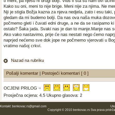
ti meni, pa njesu ni drugi bolji. Vidš li šta su nam ovi učin
Kako su oni, meni to nije brige. Meni nije za njima. Ne meru
Nji je stigla Božja kazna za njeva nedjela, zato i esu taki,
gledam da mi budemo bolji. Da nas ova naša muka dozov
počmemo gleti i čuvati edni druge, a ne da se rasipamo ki
ostalo? Šaka jada. Svaki nas je dan to manje.Manje nas s
Ako vako nastavimo, prije će nas nestati nego ćemo naprje
naprjed nećemo sve dok jope ne počmemo vjerovati u Bog
vratimo našoj crkvi.
Nazad na rubriku
Pošalji komentar
|
Postojeći komentari [ 0 ]
OCJENI PRILOG
Prosječna ocjena: 4.5 Ukupno glasova: 2
Kontakt:
benkovac.rs@gmail.com
Uku
Copyright © 2010 benkovac.rs Sva prava pridrž