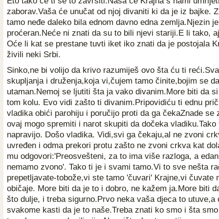
Eto tako će ti se to završiti.Naša će Krajna s nami umrijet
zaborav.Vaša će unučat od njoj divaniti ki da je iz bajke. 
tamo neđe daleko bila ednom davno edna zemlja.Njezin je 
proćeran.Neće ni znati da su to bili njevi stariji.E li tako, 
Oće li kat se prestane tuvti iket iko znati da je postojala 
živili neki Srbi.
Sinko,ne bi volijo da krivo razumiješ ovo šta ću ti reći.Sv
skupljanja i druženja,koja vi,čujem tamo činite,bojim se da
utaman.Nemoj se ljutiti šta ja vako divanim.More biti da si
tom kolu. Evo vidi zašto ti divanim.Pripovidiću ti ednu pri
vladika obići parohiju i poručijo proti da ga čekaZnade se
ovaj mogo spremiti i narot skupiti da dočeka vladiku.Tako t
napravijo. Došo vladika. Vidi,svi ga čekaju,al ne zvoni c
uvređen i odma prekori protu zašto ne zvoni crkva kat dol
mu odgovori:'Preosvešteni, za to ima više razloga, a edan 
nemamo zvono'. Tako ti je i svami tamo.Vi to sve nešta ra
prepetljavate-tobože,vi ste tamo 'čuvari' Krajne,vi čuvate nj
običaje. More biti da je to i dobro, ne kažem ja.More biti da
što dulje, i treba sigurno.Prvo neka vaša djeca to utuve,a
svakome kasti da je to naše.Treba znati ko smo i šta smo b