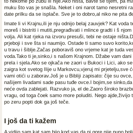
to nekome po zubu ili nije.Ako ništa, bavte se tijem, pa ma
muku što vas je snašla. Neket i oni narot tamo nesretni 
date prilku da se isplače. Sve je to dobro,al niko ne pita 
Imate li vi Krajnu,ili je nju odnijo belaj zauvjek? Kat voda t
moreš i bistriti i mutiti,pregrađivati i mlince gradti i š njom 
volja. Ali kat rjeka na izvoru presuši, tebi ne ostaje ništa.D
prjeboji i sve šta si naumijo. Ostade ti samo suvo korito,
u travu i šiblje.Začas poboraviš ono vrjeme kat je tuda ves
voda.Tako ti je,sinko,i s našom Krajnom. Džabe vam dani 
prela i sjela.Ako se ojkača ne zaori u Bukoci i Lici, ako s
zaigra kot svetog Ilije u Markovcu,vjeruj mi prjetelju,sve ć
vami otići u zaborav.Još je u Bibliji zapisato: čije su ovce,
našijem livadami sade pasu tuđe ovce.I bojim,se sinko,da
neće ovda zablejati. Razvuko ja, el de.Zaoro široko brazb
vragu, od toga čoek samo more poluditi. Nego ajde,živijo 
po zeru popti dok ga još teče.
I još da ti kažem
A vidijo sam kat sam bijo kod vas da ni gore nije puno bolje