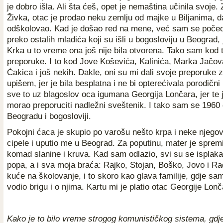
je dobro išla. Ali šta ćeš, opet je nemaština učinila svoje.
Živka, otac je prodao neku zemlju od majke u Biljanima, d
odškolovao. Kad je došao red na mene, već sam se počeo
preko ostalih mladića koji su išli u bogosloviju u Beograd,
Krka u to vreme ona još nije bila otvorena. Tako sam kod t
preporuke. I to kod Jove Koševića, Kalinića, Marka Jačova
Ćakica i još nekih. Dakle, oni su mi dali svoje preporuke 
upišem, jer je bila besplatna i ne bi opterećivala porodičn
sve to uz blagoslov oca igumana Georgija Lončara, jer te 
morao preporuciti nadležni sveštenik. I tako sam se 1960
Beogradu i bogosloviji.
Pokojni ćaca je skupio po varošu nešto krpa i neke njego
cipele i uputio me u Beograd. Za poputinu, mater je spremi
komad slanine i kruva. Kad sam odlazio, svi su se isplaka
popa, a i sva moja braća: Rajko, Stojan, Boško, Jovo i Ra
kuće na školovanje, i to skoro kao glava familije, gdje s
vodio brigu i o njima. Kartu mi je platio otac Georgije Lonč
Kako je to bilo vreme strogog komunističkog sistema, gdje