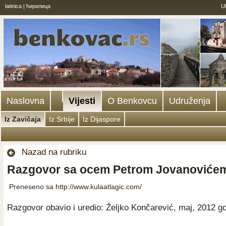
latinica
|
ћирилица
U
Naslovna
Vijesti
O Benkovcu
Udruženja
Iz Zavičaja
Iz Srbije
Iz Dijaspore
Nazad na rubriku
Razgovor sa ocem Petrom Jovanoviće
Preneseno sa
http://www.kulaatlagic.com/
Razgovor obavio i uredio: Željko Končarević, maj, 2012 g