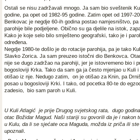
Ostali se nisu zadržavali mnogo. Ja sam bio sveštenik Ku
godine, pa opet od 1982-95 godine. Zatim opet od 1997-20
Benkovac je negdje 60-ih godina postao namjesništvo, pa 
parohije bile podjeljene. Obično su ga djelile na istok, zapa
Kako je koje selo bilo smješteno geografski, tako je i paroh
određena.
Negdje 1980-te došlo je do rotacije parohija, pa je tako K
Slavko Zorica. Ja sam preuzeo istočni dio Benkovca. Ota
nije se dugo zadržao na parohiji, jer je istovremeno bio i p
bogosloviji Krka. Tako da sam ga ja često mjenjao u Kuli i 
otišao iz nje. Nedugo zatim, on je otišao za Knin, pa Drniš
posao u bogosloviji Krki. I tako, od pocetka 80-te do egzo
zadesio, bio sam paroh u Kuli.
U Kuli Atlagić je prije Drugog svjetskog rata, dugo godin
otac Božidar Magud. Naši stariji su govorili da je i nakon 
u Kulu, da li se sjećate oca Maguda, možda iz priča ili ste
upoznali
.