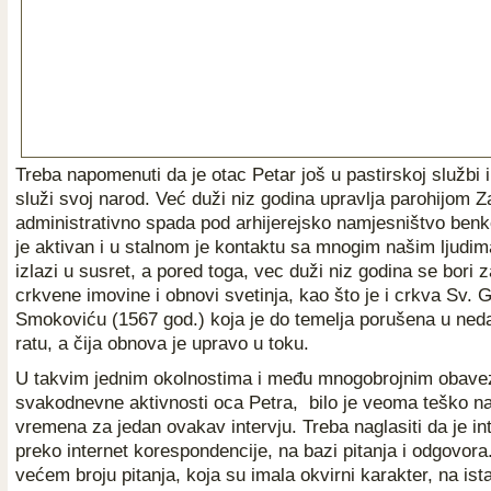
Treba napomenuti da je otac Petar još u pastirskoj službi i 
služi svoj narod. Već duži niz godina upravlja parohijom Z
administrativno spada pod arhijerejsko namjesništvo ben
je aktivan i u stalnom je kontaktu sa mnogim našim ljudi
izlazi u susret, a pored toga, vec duži niz godina se bori 
crkvene imovine i obnovi svetinja, kao što je i crkva Sv. G
Smokoviću (1567 god.) koja je do temelja porušena u ne
ratu, a čija obnova je upravo u toku.
U takvim jednim okolnostima i među mnogobrojnim obave
svakodnevne aktivnosti oca Petra, bilo je veoma teško n
vremena za jedan ovakav intervju. Treba naglasiti da je in
preko internet korespondencije, na bazi pitanja i odgovora
većem broju pitanja, koja su imala okvirni karakter, na ista