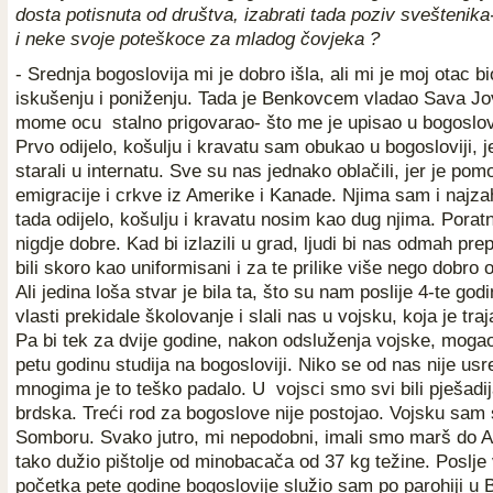
dosta potisnuta od društva, izabrati tada poziv sveštenika- 
i neke svoje poteškoce za mladog čovjeka ?
- Srednja bogoslovija mi je dobro išla, ali mi je moj otac b
iskušenju i poniženju. Tada je Benkovcem vladao Sava Jov
mome ocu stalno prigovarao- što me je upisao u bogoslovi
Prvo odijelo, košulju i kravatu sam obukao u bogosloviji, 
starali u internatu. Sve su nas jednako oblačili, jer je pom
emigracije i crkve iz Amerike i Kanade. Njima sam i najzahv
tada odijelo, košulju i kravatu nosim kao dug njima. Poratn
nigdje dobre. Kad bi izlazili u grad, ljudi bi nas odmah pre
bili skoro kao uniformisani i za te prilike više nego dobro 
Ali jedina loša stvar je bila ta, što su nam poslije 4-te god
vlasti prekidale školovanje i slali nas u vojsku, koja je tra
Pa bi tek za dvije godine, nakon odsluženja vojske, mogao
petu godinu studija na bogosloviji. Niko se od nas nije us
mnogima je to teško padalo. U vojsci smo svi bili pješadija,
brdska. Treći rod za bogoslove nije postojao. Vojsku sam 
Somboru. Svako jutro, mi nepodobni, imali smo marš do A
tako dužio pištolje od minobacača od 37 kg težine. Poslje
početka pete godine bogoslovije služio sam po parohiji u 