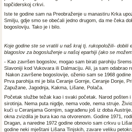
topčiderskoj crkvi.
Iste te godine sam na Preobraženje u manastiru Krka upo
Smilju, gdje smo se obećali jedno drugom, da me čeka do
bogosloviju. Tako je i bilo.
Koje godine ste se vratili u naš kraj tj. rukopoložili- dobili
blagoslov za bogosluženje u našoj eparhiji (ako se možemo
- Kao završen bogoslov, mogao sam birati parohiju Srem
Slavoniji kod Vukovara ili Dalmaciju. Ali, ja sam odabrao ro
Nakon završene bogoslovije, oženio sam se 1968 godine i
Prva parohija mi je bila Ceranje Gornje, Ceranje Donje, Pr
Zapužane, Jagodnja, Kakma, Lišane, Polača.
Početak službe težak kao i svaki početak. Narod pošten i č
sirotinja. Nema puta nigdje, nema vode, nema struje. Živi
kući u Ceranjama Gornjim, sagrađenu još iz doba Austrije
okna zvizdila je bura kao na otvorenom. Godine 1971, rodi
Dragan, a naredne 1972 godine obnovio sam crkvu u Lišan
godine neki mještani Lišana Tinjskih, zavare veliku petok