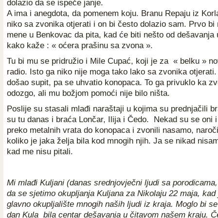
dolazio da se ispeče janje.
A ima i anegdota, da pomenem koju. Branu Repaju iz Korl
niko sa zvonika otjerati i on bi često dolazio sam. Prvo bi
mene u Benkovac da pita, kad će biti nešto od dešavanja u
kako kaže : « oćera prašinu sa zvona ».
Tu bi mu se pridružio i Mile Cupać, koji je za « belku » n
radio. Isto ga niko nije moga tako lako sa zvonika otjerati
došao supit, pa se uhvatio konopaca. To ga privuklo ka zv
odozgo, ali mu božjom pomoći nije bilo ništa.
Poslije su stasali mlađi naraštaji u kojima su prednjačili 
su tu danas i braća Lončar, Ilija i Čedo. Nekad su se oni i
preko metalnih vrata do konopaca i zvonili nasamo, naroči
koliko je jaka želja bila kod mnogih njih. Ja se nikad nisam 
kad me nisu pitali.
Mi mlađi Kuljani (danas srednjovječni ljudi sa porodicama
da se sjetimo okupljanja Kuljana za Nikolaju 22 maja, kad 
glavno okupljalište mnogih naših ljudi iz kraja. Moglo bi se 
dan Kula bila centar dešavanja u čitavom našem kraju. Č