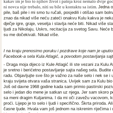
kakav im je bio to njihov život i patnja kroz nemalo dvije go
ni novca nije trebalo, niti su bile u kontaktu sa istim.
Jedna o
pile, baš pile i mi smo tu ručali, posjedili i otišao sam bo
znao da nikad više neću zateći onakvu Kulu kakva je neka
dječje igre, graje, veselja i slavlja neće biti. Nikad više s
ljudi za Nikolaju, Uskrs, recitacija za svetog Savu. Neće bit
su me dočekivali. Nikad više.
I na kraju prenosimo poruku i pozdrave koje nam je uputio
Facebook-a sela Kula Atlagić, a povodom postavljanja sajt
- Draga moja dijeco iz Kule Atlagić ili ste vezani za Kulu 
je sretno i berićetno postavljanje sajta našeg sela. Budite 
radu. Objavljujte sve što je važno za naše selo i nek se i 
kraju svijeta otvara vaša stranica. Uvijek sam za Kulu bio
Još od davne 1968 godine kada sam primio pastirski poziv
selo i jedan dio mene je satkan uz njega. Jer sam skoro p
sa meni dragim Kuljanima. I da mi oči zavežu vacovom, k
proći. Lijepo je to selo i ljudi i specifično. Škrta priroda. Ali
časne ljude. Hvala vam još jednom na iskrenim riječima i