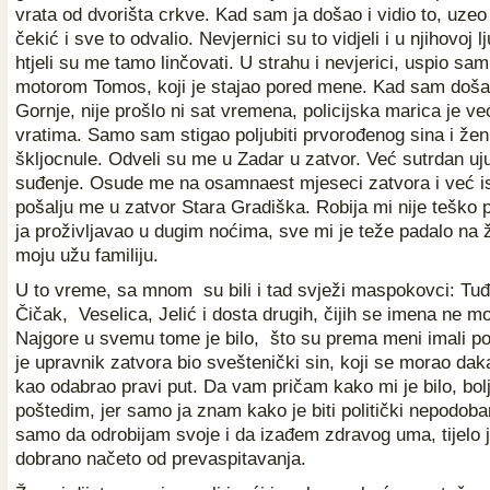
vrata od dvorišta crkve. Kad sam ja došao i vidio to, uzeo
čekić i sve to odvalio. Nevjernici su to vidjeli i u njihovoj lju
htjeli su me tamo linčovati. U strahu i nevjerici, uspio s
motorom Tomos, koji je stajao pored mene. Kad sam doša
Gornje, nije prošlo ni sat vremena, policijska marica je ve
vratima. Samo sam stigao poljubiti prvorođenog sina i ženu
škljocnule. Odveli su me u Zadar u zatvor. Već sutrdan ujut
suđenje. Osude me na osamnaest mjeseci zatvora i već i
pošalju me u zatvor Stara Gradiška. Robija mi nije teško p
ja proživljavao u dugim noćima, sve mi je teže padalo na ž
moju užu familiju.
U to vreme, sa mnom su bili i tad svježi maspokovci: Tu
Čičak, Veselica, Jelić i dosta drugih, čijih se imena ne mog
Najgore u svemu tome je bilo, što su prema meni imali po
je upravnik zatvora bio sveštenički sin, koji se morao daka
kao odabrao pravi put. Da vam pričam kako mi je bilo, bol
poštedim, jer samo ja znam kako je biti politički nepodo
samo da odrobijam svoje i da izađem zdravog uma, tijelo j
dobrano načeto od prevaspitavanja.