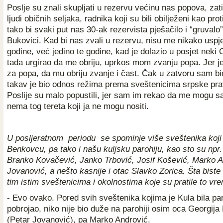
Poslje su znali skupljati u rezervu većinu nas popova, za
ljudi običnih seljaka, radnika koji su bili obilježeni kao prot
tako bi svaki put nas 30-ak rezervista pješačilo i “gruvalo
Bukovici. Kad bi nas zvali u rezervu, nisu me nikako uspjel
godine, već jedino te godine, kad je dolazio u posjet neki 
tada urgirao da me obriju, uprkos mom zvanju popa. Jer j
za popa, da mu obriju zvanje i čast. Čak u zatvoru sam bi
takav je bio odnos režima prema sveštenicima srpske pra
Poslije su malo popustili, jer sam im rekao da me mogu sa
nema tog tereta koji ja ne mogu nositi.
U posljeratnom periodu se spominje više sveštenika koji s
Benkovcu, pa tako i našu kuljsku parohiju, kao sto su npr.
Branko Kovačević, Janko Trbović, Josif Košević, Marko An
Jovanović, a nešto kasnije i otac Slavko Zorica. Šta biste
tim istim sveštenicima i okolnostima koje su pratile to vr
- Evo ovako. Pored svih sveštenika kojima je Kula bila paro
pobrojao, niko nije bio duže na parohiji osim oca Georgija
(Petar Jovanović), pa Marko Andrović.