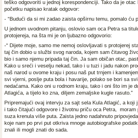
teško odgovoriti u jednoj korespondenciji. Tako da je otac
početku napisao kratak odgovor:
- “Budući da si mi zadao zaista opširnu temu, pomalo ću pi
U jednom uvodnom pitanju, oslovio sam oca Petra sa titul
protojereja, na šta mi je on ljubazno odgovorio:
-“ Dijete moje, samo me nemoj oslovljavati s protojerej st
taj čin dobio u službi svog naroda, kojem sam čitavog život
bio i samo njemu pripada taj čin. Ja sam običan otac, pas
Kako u sreći i veselju nekad, tako i u tuzi i jadu nakon pr
naš narod u ovome kraju i posu naš put trnjem i kamenjem
svi vjerni, poslje puta bola i havarije, polako se bori sa s
nedaćama. Kako oni u rodnom kraju, tako i oni što im je d
Atlagića, a tijelo ko zna, diljem zemaljske kugle rasuto.”
Pripremajući ovaj intervju za sajt sela Kula Atlagić, a koji 
i tako čitajući odgovore i životnu priču oca Petra, moram p
suza krenula više puta. Zaista jedno nadahnuto pripovjeda
koje nam po prvi put otkriva mnoge autobiografske podat
znali ili mogli znati do sada.