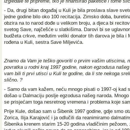
izgledale te pripreme, tko je finansirao paketiće i tome sli
- Da, drugi bitan događaj u Kuli je bila proslava slave sve
jedne godine bilo oko 100 recitacija. Zimsko doba, buretina
obzira na to narod dođe u velikom broju, a djeca bi recitova
svetog Save, najčešće u slatkišima. Darovi bi se uglavno
budžeta crkve, međutim veliki donator tih darova je bila i
rođena u Kuli, sestra Save Miljevića.
Znamo da Vam je teško govoriti o prvim vašim utiscima,
povratka u rodni kraj 1997 godine, nakon egzodusa našeg
vam bili ti prvi utisci u Kuli te godine, da li ste nekoga srel
slično. ?
- Samo da vam kažem, neću mnogo pisati o 1997-oj kad
došao u Dalmaciju poslje egzodusa našeg naroda. Mnogo m
se prisjećam toga nesretnog vremena i problema koje s
Prije Kule, došao sam u Šibenik 1997 godine, gdje smo o
Zorica, Ilija Karajović i ja odlučili da reanimiramo dalmatin
Šibenika krenem starim 15-20 godina vladičinim pežoom,