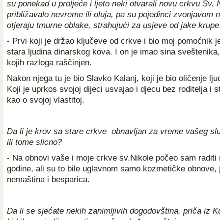
su ponekad u proljeće i ljeto neki otvarali novu crkvu Sv. 
približavalo nevreme ili oluja, pa su pojedinci zvonjavom n
otjeraju tmurne oblake, strahujući za usjeve od jake krupe
- Prvi koji je držao ključeve od crkve i bio moj pomoćnik j
stara ljudina dinarskog kova. I on je imao sina sveštenika, 
kojih razloga raščinjen.
Nakon njega tu je bio Slavko Kalanj, koji je bio oličenje lju
Koji je uprkos svojoj dijeci usvajao i djecu bez roditelja i 
kao o svojoj vlastitoj.
Da li je krov sa stare crkve obnavljan za vreme vašeg sl
ili tome slicno?
- Na obnovi vaše i moje crkve sv.Nikole počeo sam raditi
godine, ali su to bile uglavnom samo kozmetičke obnove, je
nemaština i besparica.
Da li se sjećate nekih zanimljivih dogodovština, priča iz K