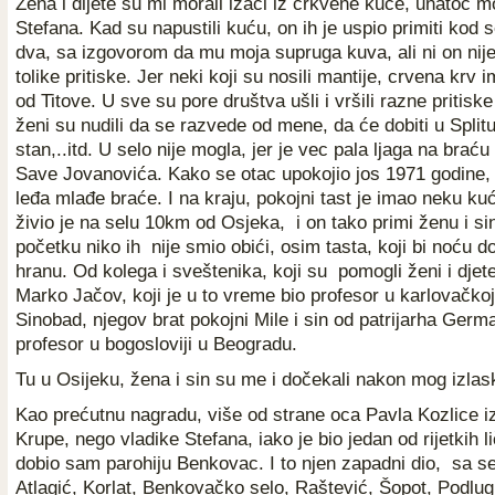
Žena i dijete su mi morali izaći iz crkvene kuće, unatoč m
Stefana. Kad su napustili kuću, on ih je uspio primiti kod
dva, sa izgovorom da mu moja supruga kuva, ali ni on nij
tolike pritiske. Jer neki koji su nosili mantije, crvena krv i
od Titove. U sve su pore društva ušli i vršili razne pritiske
ženi su nudili da se razvede od mene, da će dobiti u Split
stan,..itd. U selo nije mogla, jer je vec pala ljaga na braću
Save Jovanovića. Kako se otac upokojio jos 1971 godine, 
leđa mlađe braće. I na kraju, pokojni tast je imao neku ku
živio je na selu 10km od Osjeka, i on tako primi ženu i s
početku niko ih nije smio obići, osim tasta, koji bi noću d
hranu. Od kolega i sveštenika, koji su pomogli ženi i djet
Marko Jačov, koji je u to vreme bio profesor u karlovačkoj
Sinobad, njegov brat pokojni Mile i sin od patrijarha Germa
profesor u bogosloviji u Beogradu.
Tu u Osijeku, žena i sin su me i dočekali nakon mog izlas
Kao prećutnu nagradu, više od strane oca Pavla Kozlice i
Krupe, nego vladike Stefana, iako je bio jedan od rijetkih li
dobio sam parohiju Benkovac. I to njen zapadni dio, sa se
Atlagić, Korlat, Benkovačko selo, Raštević, Šopot, Podlug i