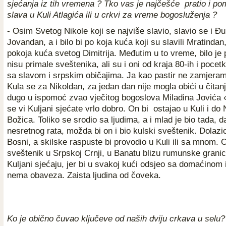
sjećanja iz tih vremena ? Tko vas je najčešće pratio i 
slava u Kuli Atlagića ili u crkvi za vreme bogosluženja ?
- Osim Svetog Nikole koji se najviše slavio, slavio se i Đ
Jovandan, a i bilo bi po koja kuća koji su slavili Mratindan,
pokoja kuća svetog Dimitrija. Međutim u to vreme, bilo je 
nisu primale sveštenika, ali su i oni od kraja 80-ih i pocet
sa slavom i srpskim običajima. Ja kao pastir ne zamjeram
Kula se za Nikoldan, za jedan dan nije mogla obići u čitan
dugo u ispomoć zvao vječitog bogoslova Miladina Jovića «
se vi Kuljani sjećate vrlo dobro. On bi ostajao u Kuli i do
Božica. Toliko se srodio sa ljudima, a i mlad je bio tada, d
nesretnog rata, možda bi on i bio kulski sveštenik. Dolazio
Bosni, a skilske raspuste bi provodio u Kuli ili sa mnom. 
sveštenik u Srpskoj Crnji, u Banatu blizu rumunske granic
Kuljani sjećaju, jer bi u svakoj kući odsjeo sa domaćinom 
nema obaveza. Zaista ljudina od čoveka.
Ko je obično čuvao ključeve od naših dviju crkava u selu