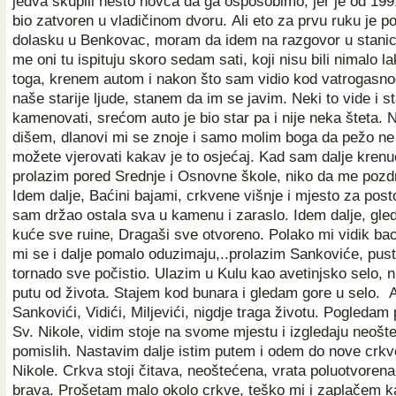
jedva skupili nešto novca da ga osposobimo, jer je od 19
bio zatvoren u vladičinom dvoru. Ali eto za prvu ruku je p
dolasku u Benkovac, moram da idem na razgovor u stanicu 
me oni tu ispituju skoro sedam sati, koji nisu bili nimalo lak
toga, krenem autom i nakon što sam vidio kod vatrogasn
naše starije ljude, stanem da im se javim. Neki to vide i s
kamenovati, srećom auto je bio star pa i nije neka šteta.
dišem, dlanovi mi se znoje i samo molim boga da pežo ne
možete vjerovati kakav je to osjećaj. Kad sam dalje kren
prolazim pored Srednje i Osnovne škole, niko da me pozdrav
Idem dalje, Baćini bajami, crkvene višnje i mjesto za post
sam držao ostala sva u kamenu i zaraslo. Idem dalje, gl
kuće sve ruine, Dragaši sve otvoreno. Polako mi vidik ba
mi se i dalje pomalo oduzimaju,..prolazim Sankoviće, pust
tornado sve počistio. Ulazim u Kulu kao avetinjsko selo, n
putu od života. Stajem kod bunara i gledam gore u selo. A
Sankovići, Vidići, Miljevići, nigdje traga životu. Pogled
Sv. Nikole, vidim stoje na svome mjestu i izgledaju neošt
pomislih. Nastavim dalje istim putem i odem do nove crkv
Nikole. Crkva stoji čitava, neoštećena, vrata poluotvoren
brava. Prošetam malo okolo crkve, teško mi i zaplačem k