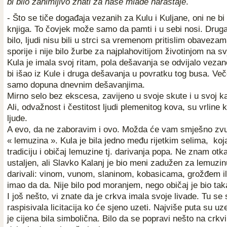
bi bilo zanimljivo znati za naše mlađe naraštaje
.
- Što se tiče događaja vezanih za Kulu i Kuljane, oni ne bi s
knjiga. To čovjek može samo da pamti i u sebi nosi. Druga
bilo, ljudi nisu bili u strci sa vremenom pritislim obavezam
sporije i nije bilo žurbe za najplahovitijom životinjom na s
Kula je imala svoj ritam, pola dešavanja se odvijalo vezan
bi išao iz Kule i druga dešavanja u povratku tog busa. Veče
samo dopuna dnevnim dešavanjima.
Mirno selo bez ekscesa, zavijeno u svoje skute i u svoj ka
Ali, odvažnost i čestitost ljudi plemenitog kova, su vrline 
ljude.
A evo, da ne zaboravim i ovo. Možda će vam smješno zvu
« lemuzina ». Kula je bila jedno među rijetkim selima, koj
tradiciju i običaj lemuzine tj. darivanja popa. Ne znam otka
ustaljen, ali Slavko Kalanj je bio meni zadužen za lemuzin
darivali: vinom, vunom, slaninom, kobasicama, grožđem ili
imao da da. Nije bilo pod moranjem, nego običaj je bio tak
I još nešto, vi znate da je crkva imala svoje livade. Tu se
raspisivala licitacija ko će sjeno uzeti. Najviše puta su uz
je cijena bila simbolična. Bilo da se popravi nešto na crkvi 