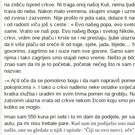
na zidiću ispred crkve. Ni traga onoj našoj Kuli, nema ljudi
trava do neba. Nakon malo vremena, skupim snage i uz
od zvona i zazvonim. Nije prošlo ni pola sata, dolaze ti naš
i od radosti viču još s ceste : « Evo našeg popa, evo sve
same. Vratio se naš pop. Evo našeg Boga i svetog Nikole,.
crkvi, vidim one plaču i krste se i ne prestaju, ljube ulaz
da li više plaču od sreće ili od tuge, sjete, jada, bijede,...
govorimo, zagrlimo se i suze nam sve govore. Samo sam
njima i tako zagrljeni smo stajali neko vreme. Nešto je bilo
znao sam da mi je to početak, početak nečeg što ni sam 
nazvao.
–« Aj’d oče da se pomolimo bogu i da nam napraviš pome
pokojnicima ». I tako u crkvi nađemo neke ostatke svijeća
kratka služba i uradim im svim trima pomen na groblju. N
zatvorim ulazna vrata od crkve nekom žicom koju smo pro
koliko se moglo.
Imao sam 550 kuna pri sebi i to im dam da podijele, jer s
autu, pa mi nisu trebale pare.
K
ad sam im podijelio ono mal
našlo, one su gledale u njih i upitale: "Čiji su ovo nuvci, oče