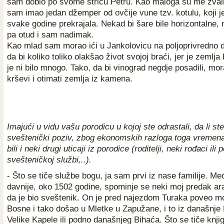
sam dobio po svome stricu Petru. Kao maloga su me zvali 
sam imao jedan džemper od ovčije vune tzv. kotulu, koji j
svake godine prekrajala. Nekad bi šare bile horizontalne, 
pa otud i sam nadimak.
Kao mlad sam morao ići u Jankolovicu na poljoprivredno 
da bi koliko toliko olakšao život svojoj braći, jer je zemlja b
je ni bilo mnogo. Tako, da bi vinograd negdje posadili, mora
krševi i otimati zemlja iz kamena.
Imajući u vidu vašu porodicu u kojoj ste odrastali, da li ste
sveštenički poziv, zbog ekonomskih razloga toga vremena 
bili i neki drugi uticaji iz porodice (roditelji, neki rođaci ili
svešteničkoj službi,..).
- Što se tiče službe bogu, ja sam prvi iz nase familije. Me
davnije, oko 1502 godine, spominje se neki moj predak a
da je bio sveštenik. On je pred najezdom Turaka poveo mo
Bosne i tako došao u Mletke u Zapužane, i to iz današnje 
Velike Kapele ili podno današnjeg Bihaća. Što se tiče knjig