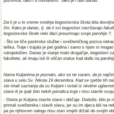
pozivima, tako i u monaškim. Tako je i dan danas.
Da li je u to vreme srednja bogoslovska škola bila dovoljn
čin. Kako je danas, tj. da li svi bogoslovi završavaju fakulte
bogoslovske škole neki đaci preuzimaju svoje parohije ?.
- Što se tiče pastirske službe i svešteničkog poziva nekad 
teška. Traje i trajala je pet godina i samo s njom si moga
rukopoložen. Danas je stanje malo drugačije, bogoslovi z
fakultete, ali imaju isti ili sličan status kad dođu na parohij
Nama Kuljanima je poznato, ako se ne varam, da je najče
slava u selu Sv. Nikola 19 decembra. Kad se sjetite tih naš
ste imali saznanja da su Kuljani i ostali iz okoline uglavno
slave ili je ipak bilo nekih porodica koje i nisu slavile svoj
- Dosta je Kuljana slavilo slave i običaje. Doduše, bilo je n
primali sveštenika i slavili slavu, jer su im djeca bili na n
pa po njihovom nalogu nisu stari smjeli držati do svojih obi