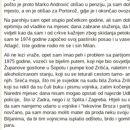
pošto je proto Marko Andrović otišao u penziju, ja sam d
mjesto, a on je otišao za Portorož, gdje je i okončao ovoz
Na parohiju sam opet stupio početkom godine, ali sam dob
epitimiju od vladike na mjesec dana zabrane služenja, da 
vidjeli kao da sam i od crkve kažnjen zbog skidanja petok
sam te 1974 godine započeo svoj pastirski posao i u vase
Atlagić. Iste godine rodio mi se i sin Milan.
Ali ne lezi vraže, opet sam imao peh i problem sa partijom
1975 godine, vozeći se bijelim putem, koji nije bio osvjetlj
Županove gostione u Šopotu i pumpe kod Zrilića, naletim 
alkoholiziranom stanju, koji su se teturali cestom tamo- a
njih. Sreća moja, što mi je svjedok na sudu bila Zorka Zril
koji su rekli da su čuli buku i pismu vojnika, zatim kočenje
Naredni mjesec dana nisam mogao opstati od najezde Udb
policije, što iz Zadra, nego i iz Splita i Zagreba. Htjeli s
da sam namjerno udario u vojnike i “tekovine Broza i parti
novčano, pa sam morao moliti mater da proda neku svoju 
Biljanima, da bi tim vojnicima isplatio odštetu, brdo i gom
para.