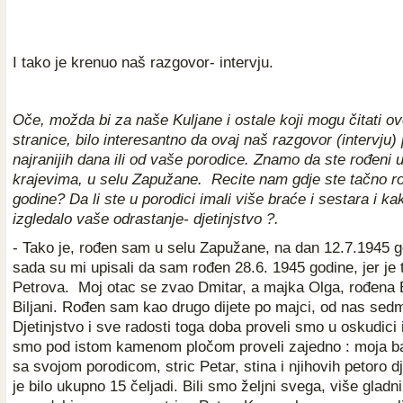
I tako je krenuo naš razgovor- intervju.
Oče, možda bi za naše Kuljane i ostale koji mogu čitati ov
stranice, bilo interesantno da ovaj naš razgovor (intervju
najranijih dana ili od vaše porodice. Znamo da ste rođeni 
krajevima, u selu Zapužane. Recite nam gdje ste tačno ro
godine? Da li ste u porodici imali više braće i sestara i ka
izgledalo vaše odrastanje- djetinjstvo ?.
- Tako je, rođen sam u selu Zapužane, na dan 12.7.1945 
sada su mi upisali da sam rođen 28.6. 1945 godine, jer je 
Petrova. Moj otac se zvao Dmitar, a majka Olga, rođena 
Biljani. Rođen sam kao drugo dijete po majci, od nas sed
Djetinjstvo i sve radosti toga doba proveli smo u oskudici i
smo pod istom kamenom pločom proveli zajedno : moja ba
sa svojom porodicom, stric Petar, stina i njihovih petoro 
je bilo ukupno 15 čeljadi. Bili smo željni svega, više gladni,