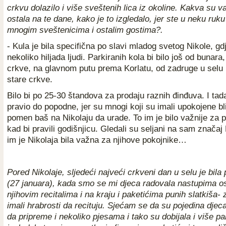
crkvu dolazilo i više sveštenih lica iz okoline. Kakva su 
ostala na te dane, kako je to izgledalo, jer ste u neku ruku
mnogim sveštenicima i ostalim gostima?.
- Kula je bila specifična po slavi mladog svetog Nikole, gd
nekoliko hiljada ljudi. Parkiranih kola bi bilo još od bunar
crkve, na glavnom putu prema Korlatu, od zadruge u selu 
stare crkve.
Bilo bi po 25-30 štandova za prodaju raznih đinđuva. I ta
pravio do popodne, jer su mnogi koji su imali upokojene bli
pomen baš na Nikolaju da urade. To im je bilo važnije za 
kad bi pravili godišnjicu. Gledali su seljani na sam značaj 
im je Nikolaja bila važna za njihove pokojnike…
Pored Nikolaje, sljedeći najveći crkveni dan u selu je bila
(27 januara), kada smo se mi djeca radovala nastupima os
njihovim recitalima i na kraju i paketićima punih slatkiša- 
imali hrabrosti da recituju. Sjećam se da su pojedina djec
da pripreme i nekoliko pjesama i tako su dobijala i više p