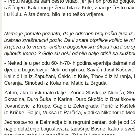
- Protu Maguda sam često viđao, jer je i on prošao golgotu
raščinjen. Kako mu je žena bila iz Kule, znao je često nav
i u Kulu. A šta ćemo, bilo je to teško vrijeme.
Nama je pomalo poznato, da je određen broj naših ljudi iz 
izabrao sveštenicki poziv. Da li znate otprilike koliko je m
krajeva u to vreme, otišlo u bogoslovsku školu i da li se s
njihovih imena ? Gdje su neki od njih dalje otišli sa služb
- Nekad je u periodu 60-ih-70-ih godina eparhija dalmatins
djece u bogosloviju. Neki od njih su: Savić i Josif Košević
Kalinić i ja iz Zapužani, Ćakic iz Kule, Trbović iz Miranja
Ceranja, Sinobad iz Kolarine, Matić iz Brguda.
Zatim, ako bi išli malo dalje : Zorica Slavko iz Nunića, Š
Skradina, Đuro Šuša iz Karina, Đuro Skočić iz Bratiškova
Jovančevic iz Krupe, Gagić iz Zelengrada, Perić iz Kaštel
iz Kričke- Baljci, Vukša iz Parčića, vladika Nikanor iz Med
Jednostavno je Dalmacija bila regrutni centar, dok je od 1
naglo dolaženje bogoslova iz tadašnje Bosne, kako u sve