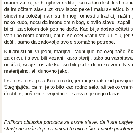
marim za to, jer bi njihovi roditelji sutradan došli kod mene
da im očitam slavu uz kruv ispod peke i malu svjećicu bi za
sinovi na položajima nisu ih mogli omesti u tradiciji naših l
neke kuće, neću da imenujem nikog, slavile slavu, zapalili 
bi bili za stolom dok pop ne dođe. Kad bi ja došao očitati sl
van i po mom obredu, oni bi se opet vratili stolu i jelu, jer
došli, samo da zadovolje svoje stomačne potrebe.
Kuljani su bili vrijedni, marljivi i radni ljudi na ovoj našoj šk
za crkvu i slavu bili vezani, kako stariji, tako su vaspitaval
unučad, snaje i ostale koji su bili pod jednim krovom. Nisu 
materijalno, ali duhovno jako.
I sam sam sa pola Kule u rodu, jer mi je mater od pokojno
Stegnjajića, pa mi je to bilo kao rodno selo, ali teško vreme 
čestitije, poštenije, vrijednije i zahvalnije nego danas.
Prilikom obilaska porodica za krsne slave, da li ste uspjev
slavljene kuće ili je po nekad to bilo teško i nekih probl