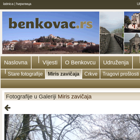
latinica
|
ћирилица
U
Naslovna
Vijesti
O Benkovcu
Udruženja
Stare fotografije
Miris zavičaja
Crkve
Tragovi prošlosti
Fotografije u Galeriji
Miris zavičaja