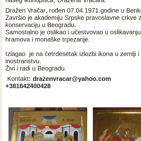
našeg ikonopisca, Dražena Vračara.
Dražen Vračar, rođen 07.04.1971.godine u Benk
Završio je akademiju Srpske pravoslavne crkve 
konservaciju u Beogradu.
Samostalno je oslikao i učestvovao u oslikavanj
hramova i monaške trpezarije.
Izlagao je na četrdesetak izlozbi ikona u zemlji i
inostranstvu.
Živi i radi u Beogradu.
Kontakt
: drazenvracar@yahoo.com
+381642400428