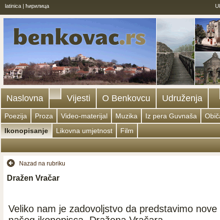
latinica
|
ћирилица
U
Naslovna
Vijesti
O Benkovcu
Udruženja
Poezija
Proza
Video-materijal
Muzika
Iz pera Guvnaša
Običa
Ikonopisanje
Likovna umjetnost
Film
Nazad na rubriku
Dražen Vračar
Veliko nam je zadovoljstvo da predstavimo nove