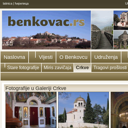
latinica
|
ћирилица
U
Naslovna
Vijesti
O Benkovcu
Udruženja
Stare fotografije
Miris zavičaja
Crkve
Tragovi prošlosti
Fotografije u Galeriji Crkve