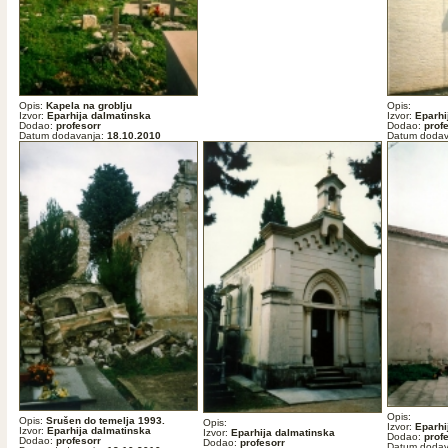
Opis:
Kapela na groblju
Opis:
Izvor:
Eparhija dalmatinska
Izvor:
Eparhi
Dodao:
profesorr
Dodao:
prof
Datum dodavanja:
18.10.2010
Datum dodav
Opis:
Opis:
Srušen do temelja 1993.
Opis:
Izvor:
Eparhi
Izvor:
Eparhija dalmatinska
Izvor:
Eparhija dalmatinska
Dodao:
prof
Dodao:
profesorr
Dodao:
profesorr
Datum dodav