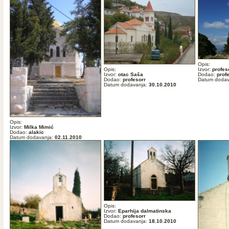
Opis:
Opis:
Izvor:
profes
Izvor:
otac Saša
Dodao:
prof
Dodao:
profesorr
Datum dodav
Datum dodavanja:
30.10.2010
Opis:
Izvor:
Milka Mimić
Dodao:
alakic
Datum dodavanja:
02.11.2010
Opis:
Izvor:
Eparhija dalmatinska
Dodao:
profesorr
Datum dodavanja:
18.10.2010