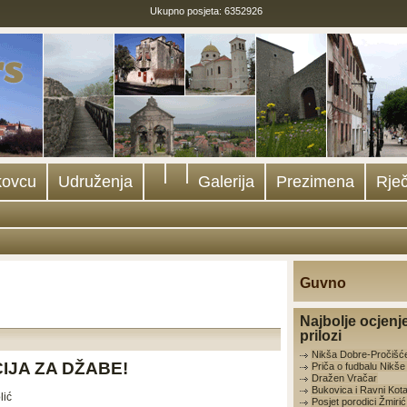
Ukupno posjeta: 6352926
kovcu
Udruženja
Galerija
Prezimena
Rječ
Guvno
Najbolje ocjenj
prilozi
Nikša Dobre-Pročišć
IJA ZA DŽABE!
Priča o fudbalu Nikš
Dražen Vračar
Bukovica i Ravni Kota
lić
Posjet porodici Žmirić