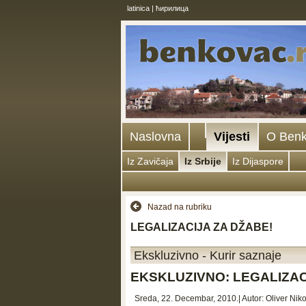
latinica
|
ћирилица
Naslovna
Vijesti
O Ben
Iz Zavičaja
Iz Srbije
Iz Dijaspore
Nazad na rubriku
LEGALIZACIJA ZA DŽABE!
Ekskluzivno - Kurir saznaje
EKSKLUZIVNO: LEGALIZAC
Sreda, 22. Decembar, 2010.
| Autor:
Oliver Niko