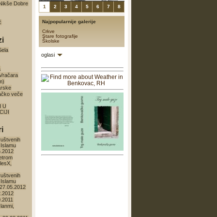
a Nikše Dobre
1
2
3
4
5
6
7
8
Najpopularnije galerije
ć
Crkve
Stare fotografije
zi
Školske
Sela
oglasi
a
 Vračara
m)
arske
ačko veče
I U
IJI
i
ruštvenih
 Islamu
6.2012
etrom
lesX,
ruštvenih
 Islamu
27.05.2012
2.2012
0.2011
lanmi,