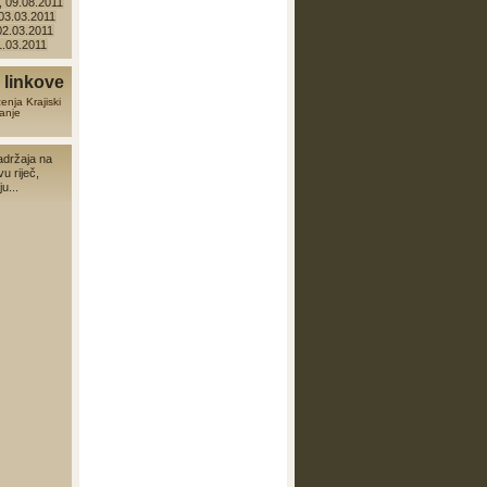
 09.08.2011
 03.03.2011
 02.03.2011
01.03.2011
linkove
zenja
Krajiski
anje
adržaja na
vu riječ,
u...