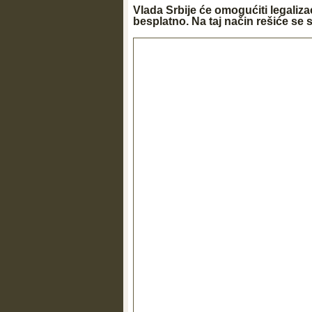
Vlada Srbije će omogućiti legaliz
besplatno. Na taj način rešiće se s