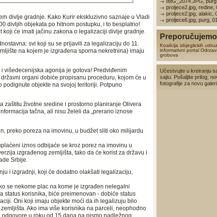
IMG_2074.JPG, purg,
proljece2.jpg, redine,
proljece2.jpg, alakic,
em divlje gradnje. Kako Kurir ekskluzivno saznaje u Vladi
proljece6.jpg, purg, 
0 divljih objekata po hitnom postupku, i to besplatno!
 koji će imati jačinu zakona o legalizaciji divlje gradnje.
Preporučujemo 
nostavna: svi koji su se prijavili za legalizaciju do 11.
Koalicija izbjeglickih udru
emljište na kojem je izgrađena sporna nekretnina) imaju
informativni portal
Odrzav
grobova
 višedecenijska agonija je gotova! Predviđenim
Učestvujte u kreiranju s
i državni organi dobiće propisanu proceduru, kojom će u
sajtu. Pošaljite prilog, no
fotografije za novu galerij
odignute objekte na svojoj teritoriji. Potpuno
 zaštitu životne sredine i prostorno planiranje Olivera
informacija tačna, ali nisu želeli da „prerano iznose
, preko poreza na imovinu, u budžet sliti oko milijardu
e uplaćeni iznos odbijaće se kroz porez na imovinu u
zija izgrađenog zemljišta, tako da će korist za državu i
ade Srbije.
u i izgradnji, koji će dodatno olakšati legalizaciju,
ako se nekome plac na kome je izgrađen nelegalni
ma status korisnika, biće preimenovan - dobiće status
aciji. Oni koji imaju objekte moći da ih legalizuju bilo
 zemljišta. Ako ima više korisnika na parceli, neophodno
 ne odgovore u roku od 15 dana na pismo nadležnog