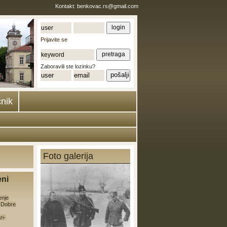
Kontakt:
benkovac.rs@gmail.com
Prijavite se
Zaboravili ste lozinku?
nik
Foto galerija
eni
enje
e Dobre
ri-