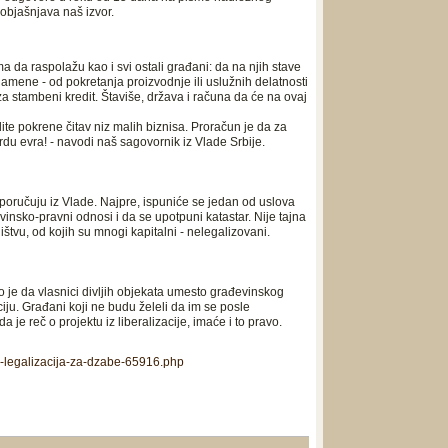
objašnjava naš izvor.
ma da raspolažu kao i svi ostali građani: da na njih stave
amene - od pokretanja proizvodnje ili uslužnih delatnosti
a stambeni kredit. Štaviše, država i računa da će na ovaj
ite pokrene čitav niz malih biznisa. Proračun je da za
du evra! - navodi naš sagovornik iz Vlade Srbije.
, poručuju iz Vlade. Najpre, ispuniće se jedan od uslova
insko-pravni odnosi i da se upotpuni katastar. Nije tajna
štvu, od kojih su mnogi kapitalni - nelegalizovani.
o je da vlasnici divljih objekata umesto građevinskog
ju. Građani koji ne budu želeli da im se posle
a je reč o projektu iz liberalizacije, imaće i to pravo.
vno-legalizacija-za-dzabe-65916.php