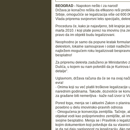
BEOGRAD -
Napokon nešto i za narod!
Država je konačno rešila da efikasno reši probl
Srbije, omogućiće se legalizacija više od 600.00
Vlada priprema svojevrsni leks specijalis, dekret
Procedura će, kako je najavljeno, biti krajnje jed
marta 2010. i koji plate porez na imovinu (na z
pravo da im objekti budu legalizovani.
Neophodno je samo da popune kratak formular i
dekretom, lokalne samouprave i ostali nadležn
najbržem mogućem roku legalizovati bespravno p
besplatno!
Za pripremu dekreta zaduženo je Ministarstvo za
Dulića, u kojem su nam potvrdili da je Kurirova 
detalje“.
Uglavnom, država računa da će se na ovaj način
evra!
- Onima koji su već platili troškove legalizacij
narednim godinama. Takođe, dozvoliće se konver
za građane biti nemerljiva - kaže naš izvor iz Vl
Pored toga, menja se i aktuelni Zakon o planiranj
posebno u delu imovinsko-pravnih odnosa
- Omogućena je konverzija zemljišta. Tačnije, 
objekat vodi kao poljoprivredno zemljište, ali i
svojine besplatno. Menja se i Pravilnik o legaliz
kojim dokumentom koji potvrđuje da su vlasnici
je da svi daju saglasnost za legalizaciju. Ako