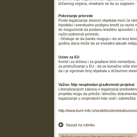
državnog organa, smatraće se da su saglasni - 
Pokretanje privrede
Posle legalizacije vlasnici objekata moći će nji
hipoteku i eventualno podignu kredit za razne n
do mogućnosti da postanu kreditno sposobni i z
način pokrenuti privredu.
- Očekuje se da banke reaguju i da se kroz kred
godinu dana može da se investira takođe milijar
Uslov za EU
Korist i za državu i za građane biće nemerljiva
za pridruživanje u EU - da se konačno reše imov
da i je ogroman broj objekata u državnom vlasni
Važno: Nije neophodan građevinski projekat
Liberalizacijom zakona o legalizaciji predviđen
projekta mogu da prilože i tehničku dokumentaci
legalizacije u svojinskom listu vodi i zabeležba d
http://www.kurir-info.rs/vesti/drustvo/ekskluzi
Nazad na rubriku