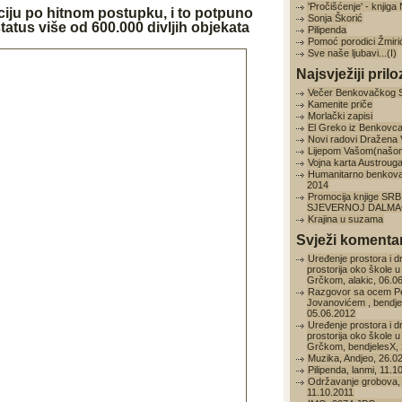
'Pročišćenje' - knjig
aciju po hitnom postupku, i to potpuno
Sonja Škorić
tatus više od 600.000 divljih objekata
Pilipenda
Pomoć porodici Žmiri
Sve naše ljubavi...(I)
Najsvježiji prilo
Večer Benkovačkog 
Kamenite priče
Morlački zapisi
El Greko iz Benkovc
Novi radovi Dražena
Lijepom Vašom(našo
Vojna karta Austroug
Humanitarno benkov
2014
Promocija knjige SRB
SJEVERNOJ DALMAC
Krajina u suzama
Svježi komentar
Uređenje prostora i d
prostorija oko škole u
Grčkom, alakic, 06.0
Razgovor sa ocem P
Jovanovićem , bendje
05.06.2012
Uređenje prostora i d
prostorija oko škole u
Grčkom, bendjelesX, 
Muzika, Andjeo, 26.0
Pilipenda, lanmi, 11.1
Održavanje grobova, 
11.10.2011