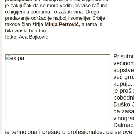
je zaključak da se mora voditi još više računa
o higijeni u podrumu i o zaštiti vina. Drugo
predavanje održao je najbolji somelijer Srbije i
takođe član žirija
Minja Petrović
, a tema je
bila vinski bon-ton.
fotke: Aca Bojković
Prisutni
većino
sopstve
već gro
kupuju.
je prošl
pobedni
Duško J
da zasa
vinograd
Dalmaci
je tehnologa i prešao u profesionalce, pa se ove 