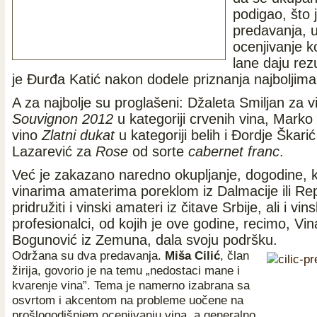
podigao, što 
predavanja, u
ocenjivanje k
lane daju rezu
je Đurđa Katić nakon dodele priznanja najboljima
A za najbolje su proglašeni: Džaleta Smiljan za 
Souvignon 2012
u kategoriji crvenih vina, Mark
vino
Zlatni dukat
u kategoriji belih i Đordje Škarić 
Lazarević za
Rose
od sorte
cabernet franc
.
Već je zakazano naredno okupljanje, dogodine, 
vinarima amaterima poreklom iz Dalmacije ili Re
pridružiti i vinski amateri iz čitave Srbije, ali i vins
profesionalci, od kojih je ove godine, recimo, Vina
Bogunović iz Zemuna, dala svoju podršku.
Održana su dva predavanja.
Miša Cilić
, član
žirija, govorio je na temu „nedostaci mane i
kvarenje vina”. Tema je namerno izabrana sa
osvrtom i akcentom na probleme uočene na
prošlogodišnjem ocenjivanju vina, a generalno