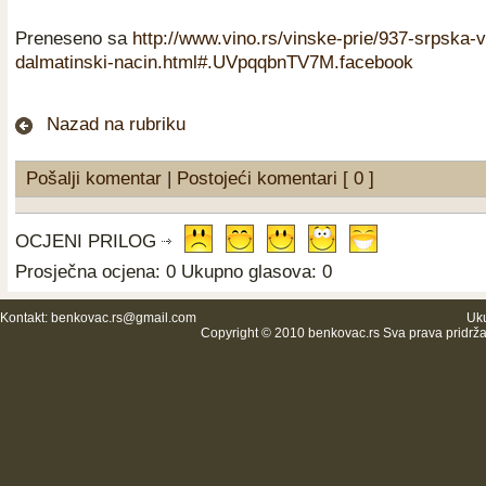
Preneseno sa
http://www.vino.rs/vinske-prie/937-srpska-v
dalmatinski-nacin.html#.UVpqqbnTV7M.facebook
Nazad na rubriku
Pošalji komentar
|
Postojeći komentari [ 0 ]
OCJENI PRILOG
Prosječna ocjena: 0 Ukupno glasova: 0
Kontakt:
benkovac.rs@gmail.com
Uku
Copyright © 2010 benkovac.rs Sva prava pridrž