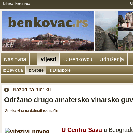
latinica
|
ћирилица
U
Naslovna
Vijesti
O Benkovcu
Udruženja
Iz Zavičaja
Iz Srbije
Iz Dijaspore
Nazad na rubriku
Održano drugo amatersko vinarsko gu
Srpska vina na dalmatinski način
U Centru Sava
u Beogradu