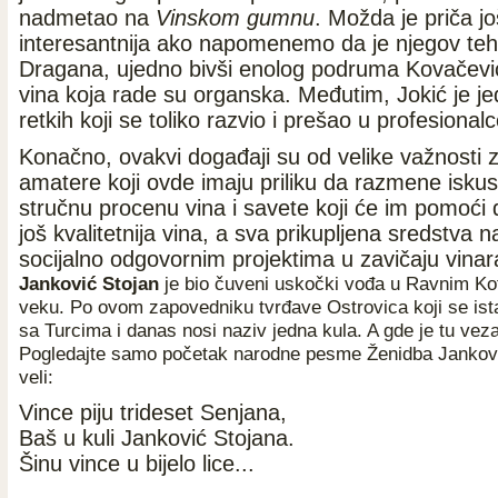
nadmetao na
Vinskom gumnu
. Možda je priča jo
interesantnija ako napomenemo da je njegov te
Dragana, ujedno bivši enolog podruma Kovačević 
vina koja rade su organska. Međutim, Jokić je je
retkih koji se toliko razvio i prešao u profesionalc
Konačno, ovakvi događaji su od velike važnosti 
amatere koji ovde imaju priliku da razmene iskus
stručnu procenu vina i savete koji će im pomoći
još kvalitetnija vina, a sva prikupljena sredstva
socijalno odgovornim projektima u zavičaju vinar
Janković Stojan
je bio čuveni uskočki vođa u Ravnim Ko
veku. Po ovom zapovedniku tvrđave Ostrovica koji se is
sa Turcima i danas nosi naziv jedna kula. A gde je tu ve
Pogledajte samo početak narodne pesme Ženidba Jankovi
veli:
Vince piju trideset Senjana,
Baš u kuli Janković Stojana.
Šinu vince u bijelo lice...