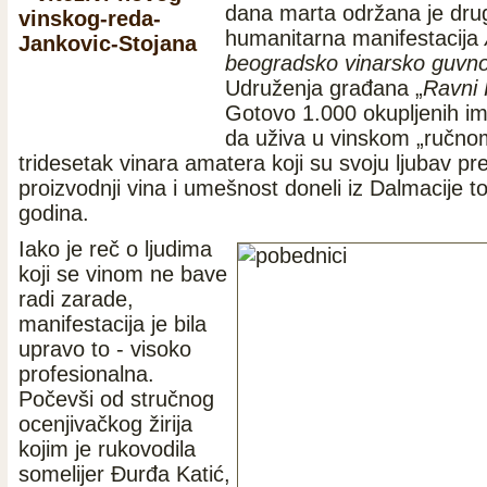
dana marta održana je dru
humanitarna manifestacija
beogradsko vinarsko guvn
Udruženja građana „
Ravni 
Gotovo 1.000 okupljenih ima
da uživa u vinskom „ručno
tridesetak vinara amatera koji su svoju ljubav p
proizvodnji vina i umešnost doneli iz Dalmacije t
godina.
Iako je reč o ljudima
koji se vinom ne bave
radi zarade,
manifestacija je bila
upravo to - visoko
profesionalna.
Počevši od stručnog
ocenjivačkog žirija
kojim je rukovodila
somelijer Đurđa Katić,