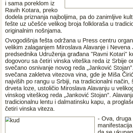
i sama poreklom iz
Ravih Kotara, preko
dodela priznanja najboljima, pa do zanimljive ku
fešte uz učešće velikog broja folkloraša u tradici
originalnim nošnjama.
Ovogodišnja fešta održana u Press centru organ
velikim zalaganjem Miroslava Alavanje i Nevena 
predsednika Udruženja građana "Ravni Kotari" ko
dogovoru sa četiri vinska viteška reda iz Srbije o
svečano osnivanje novog reda „Janković Stojan”
svečana zakletva vitezova vina, gde je Miša Čiri
najviših po rangu u Srbiji, na tradicionalni način
drveta loze, ustoličio Miroslava Alavanju u velik
vinskog viteškog reda „Janković Stojan”. Alavanja
tradicionalnu lentu i dalmatinsku kapu, a proglaš
četiri vinska viteza.
- Ova, druga
manifestacija
da se ukupan 