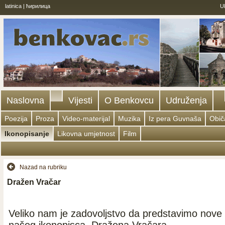
latinica
|
ћирилица
U
Naslovna
Vijesti
O Benkovcu
Udruženja
Poezija
Proza
Video-materijal
Muzika
Iz pera Guvnaša
Običa
Ikonopisanje
Likovna umjetnost
Film
Nazad na rubriku
Dražen Vračar
Veliko nam je zadovoljstvo da predstavimo nove