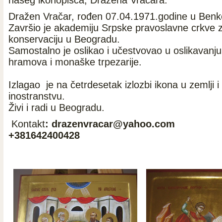
našeg ikonopisca, Dražena Vračara.
Dražen Vračar, rođen 07.04.1971.godine u Benk
Završio je akademiju Srpske pravoslavne crkve 
konservaciju u Beogradu.
Samostalno je oslikao i učestvovao u oslikavanj
hramova i monaške trpezarije.
Izlagao je na četrdesetak izlozbi ikona u zemlji i
inostranstvu.
Živi i radi u Beogradu.
Kontakt
: drazenvracar@yahoo.com
+381642400428