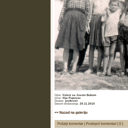
Opis:
Vuleni sa Jovom Bubom
Izvor:
Ilija Pupovac
Dodao:
profesorr
Datum dodavanja:
29.11.2010
<< Nazad na galeriju
Pošalji komentar
|
Postojeći komentari [ 0 ]