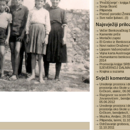
'Pročišćenje' - knjig
Sonja Škorić
Pilipenda
Pomoć porodici Žmiri
Sve naše ljubavi...(I)
Najsvježiji prilo
Večer Benkovačkog 
Kamenite priče
Morlački zapisi
El Greko iz Benkovc
Novi radovi Dražena
Lijepom Vašom(našo
Vojna karta Austroug
Humanitarno benkov
2014
Promocija knjige SRB
SJEVERNOJ DALMAC
Krajina u suzama
Svježi komentar
Uređenje prostora i d
prostorija oko škole u
Grčkom, alakic, 06.0
Razgovor sa ocem P
Jovanovićem , bendje
05.06.2012
Uređenje prostora i d
prostorija oko škole u
Grčkom, bendjelesX, 
Muzika, Andjeo, 26.0
Pilipenda, lanmi, 11.1
Održavanje grobova, 
11.10.2011