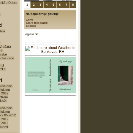
a Nikše Dobre
1
2
3
4
5
6
7
8
Najpopularnije galerije
ć
Crkve
Stare fotografije
zi
Školske
Sela
oglasi
a
 Vračara
m)
arske
ačko veče
I U
IJI
i
ruštvenih
 Islamu
6.2012
etrom
lesX,
ruštvenih
 Islamu
27.05.2012
2.2012
0.2011
lanmi,