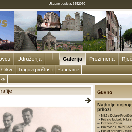
Ukupno posjeta: 6352070
ovcu
Udruženja
Galerija
Prezimena
Rječ
Crkve
Tragovi prošlosti
Panorame
ske
rafije
Guvno
Najbolje ocjenj
prilozi
Nikša Dobre-Pročišć
Priča o fudbalu Nikš
Dražen Vračar
Bukovica i Ravni Kota
Posjet porodici Žmirić