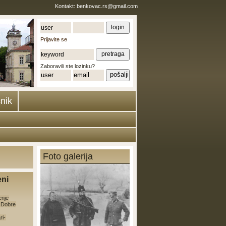
Kontakt:
benkovac.rs@gmail.com
Prijavite se
Zaboravili ste lozinku?
nik
Foto galerija
eni
enje
e Dobre
ri-