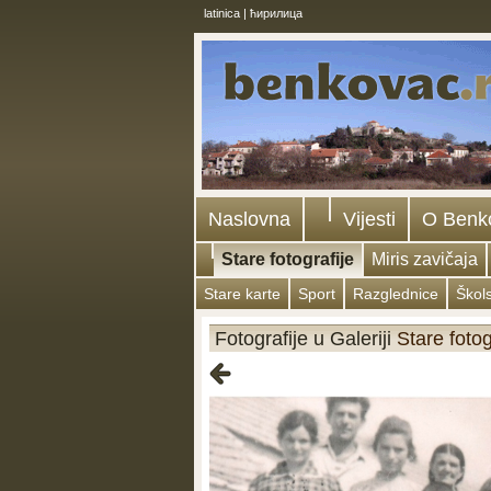
latinica
|
ћирилица
Naslovna
Vijesti
O Benk
Stare fotografije
Miris zavičaja
Stare karte
Sport
Razglednice
Škol
Fotografije u Galeriji
Stare fotog