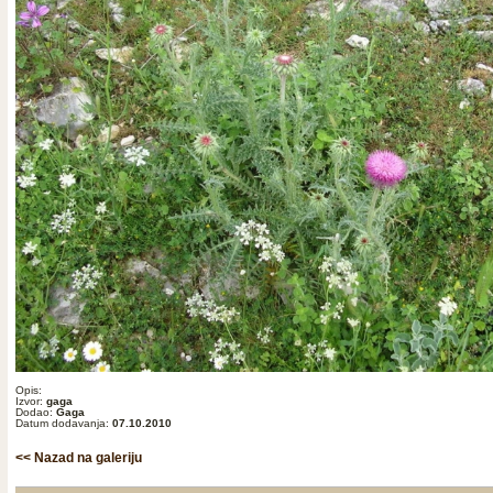
Opis:
Izvor:
gaga
Dodao:
Gaga
Datum dodavanja:
07.10.2010
<< Nazad na galeriju