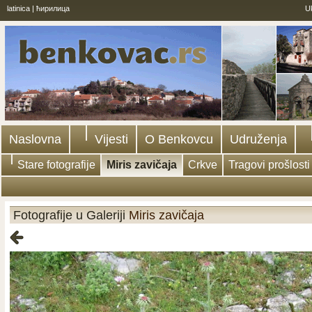
latinica
|
ћирилица
U
Naslovna
Vijesti
O Benkovcu
Udruženja
Stare fotografije
Miris zavičaja
Crkve
Tragovi prošlosti
Fotografije u Galeriji
Miris zavičaja