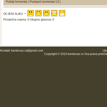
Pošalji komentar
|
Postojeći komentari [ 0 ]
OCJENI SLIKU
Prosječna ocjena: 0 Ukupno glasova: 0
Kontakt:
benkovac.rs@gmail.com
Uku
Copyright © 2010 benkovac.rs Sva prava pridrž