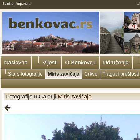
latinica
|
ћирилица
U
Naslovna
Vijesti
O Benkovcu
Udruženja
Stare fotografije
Miris zavičaja
Crkve
Tragovi prošlosti
Fotografije u Galeriji
Miris zavičaja