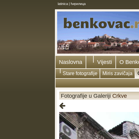
latinica
|
ћирилица
Naslovna
Vijesti
O Benk
Stare fotografije
Miris zavičaja
Fotografije u Galeriji
Crkve