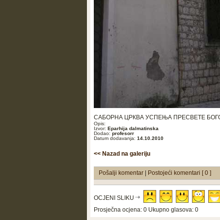
САБОРНА ЦРКВА УСПЕЊА ПРЕСВЕТЕ БОГО
Opis:
Izvor:
Eparhija dalmatinska
Dodao:
profesorr
Datum dodavanja:
14.10.2010
<< Nazad na galeriju
Pošalji komentar
|
Postojeći komentari [ 0 ]
OCJENI SLIKU
Prosječna ocjena: 0 Ukupno glasova: 0