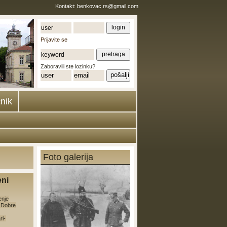
Kontakt:
benkovac.rs@gmail.com
Prijavite se
Zaboravili ste lozinku?
nik
Foto galerija
eni
enje
e Dobre
ri-