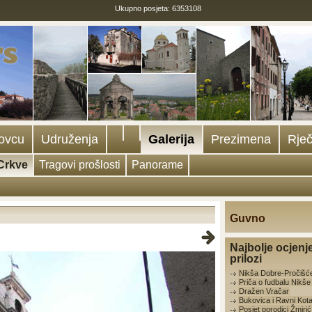
Ukupno posjeta: 6353108
ovcu
Udruženja
Galerija
Prezimena
Rječ
Crkve
Tragovi prošlosti
Panorame
Guvno
Najbolje ocjenj
prilozi
Nikša Dobre-Pročišć
Priča o fudbalu Nikš
Dražen Vračar
Bukovica i Ravni Kota
Posjet porodici Žmirić