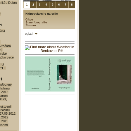
a Nikše Dobre
1
2
3
4
5
6
7
8
Najpopularnije galerije
ć
Crkve
Stare fotografije
zi
Školske
Sela
oglasi
a
 Vračara
m)
arske
ačko veče
I U
IJI
i
ruštvenih
 Islamu
6.2012
etrom
lesX,
ruštvenih
 Islamu
27.05.2012
2.2012
0.2011
lanmi,