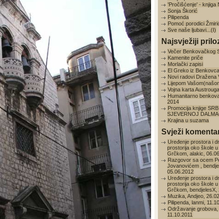
'Pročišćenje' - knjig
Sonja Škorić
Pilipenda
Pomoć porodici Žmiri
Sve naše ljubavi...(I)
Najsvježiji prilo
Večer Benkovačkog 
Kamenite priče
Morlački zapisi
El Greko iz Benkovc
Novi radovi Dražena
Lijepom Vašom(našo
Vojna karta Austroug
Humanitarno benkov
2014
Promocija knjige SRB
SJEVERNOJ DALMAC
Krajina u suzama
Svježi komentar
Uređenje prostora i d
prostorija oko škole u
Grčkom, alakic, 06.0
Razgovor sa ocem P
Jovanovićem , bendje
05.06.2012
Uređenje prostora i d
prostorija oko škole u
Grčkom, bendjelesX, 
Muzika, Andjeo, 26.0
Pilipenda, lanmi, 11.1
Održavanje grobova, 
11.10.2011