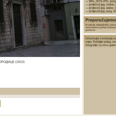
IMG_2074.JPG, purg,
proljece2.jpg, redine,
proljece2.jpg, alakic,
proljece6.jpg, purg, 
Preporučujemo 
Koalicija izbjeglickih udru
informativni portal
Odrzav
grobova
Učestvujte u kreiranju s
sajtu. Pošaljite prilog, no
fotografije za novu galerij
РОДИЦЕ (1810)