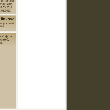
 09.08.2011
 03.03.2011
 02.03.2011
01.03.2011
linkove
zenja
Krajiski
anje
adržaja na
vu riječ,
u...