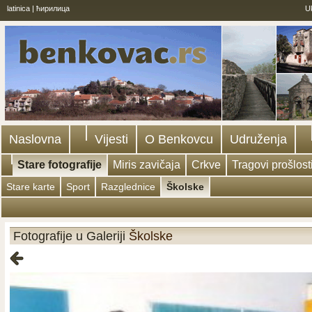
latinica
|
ћирилица
U
Naslovna
Vijesti
O Benkovcu
Udruženja
Stare fotografije
Miris zavičaja
Crkve
Tragovi prošlost
Stare karte
Sport
Razglednice
Školske
Fotografije u Galeriji
Školske