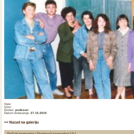
Opis:
Izvor:
Dodao:
profesorr
Datum dodavanja:
27.10.2010
<< Nazad na galeriju