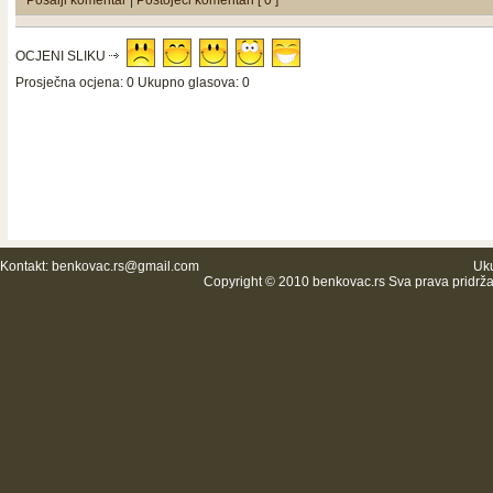
Pošalji komentar
|
Postojeći komentari [ 0 ]
OCJENI SLIKU
Prosječna ocjena: 0 Ukupno glasova: 0
Kontakt:
benkovac.rs@gmail.com
Uku
Copyright © 2010 benkovac.rs Sva prava pridrž