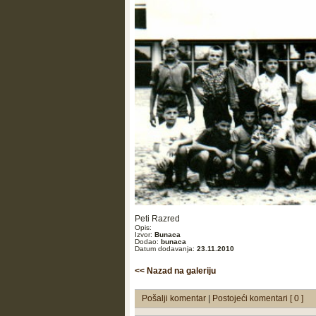
Peti Razred
Opis:
Izvor:
Bunaca
Dodao:
bunaca
Datum dodavanja:
23.11.2010
<< Nazad na galeriju
Pošalji komentar
|
Postojeći komentari [ 0 ]