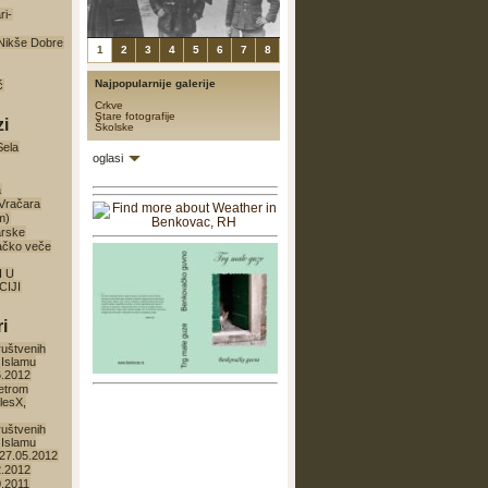
ri-
a Nikše Dobre
1
2
3
4
5
6
7
8
Najpopularnije galerije
ć
Crkve
Stare fotografije
zi
Školske
Sela
oglasi
a
 Vračara
m)
arske
ačko veče
I U
IJI
i
ruštvenih
 Islamu
6.2012
etrom
lesX,
ruštvenih
 Islamu
27.05.2012
2.2012
0.2011