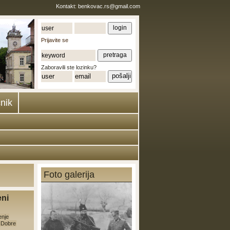
Kontakt:
benkovac.rs@gmail.com
Prijavite se
Zaboravili ste lozinku?
nik
Foto galerija
eni
enje
e Dobre