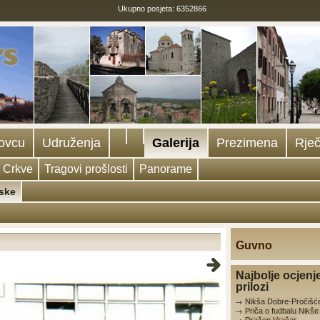
Ukupno posjeta: 6352866
ovcu
Udruženja
Galerija
Prezimena
Rječ
Crkve
Tragovi prošlosti
Panorame
ske
Guvno
Najbolje ocjenj
prilozi
Nikša Dobre-Pročišć
Priča o fudbalu Nikš