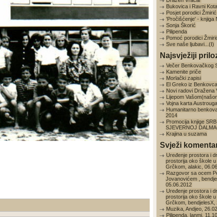
Dražen Vračar
Bukovica i Ravni Kota
Posjet porodici Žmirić
'Pročišćenje' - knjig
Sonja Škorić
Pilipenda
Pomoć porodici Žmiri
Sve naše ljubavi...(I)
Najsvježiji prilo
Večer Benkovačkog 
Kamenite priče
Morlački zapisi
El Greko iz Benkovc
Novi radovi Dražena
Lijepom Vašom(našo
Vojna karta Austroug
Humanitarno benkov
2014
Promocija knjige SRB
SJEVERNOJ DALMAC
Krajina u suzama
Svježi komentar
Uređenje prostora i d
prostorija oko škole u
Grčkom, alakic, 06.0
Razgovor sa ocem P
Jovanovićem , bendje
05.06.2012
Uređenje prostora i d
prostorija oko škole u
Grčkom, bendjelesX, 
Muzika, Andjeo, 26.0
Pilipenda, lanmi, 11.1