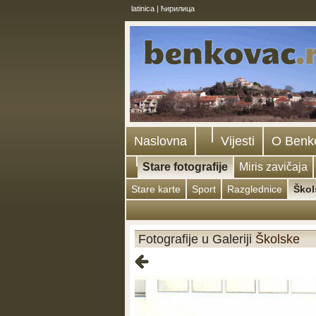
latinica
|
ћирилица
Naslovna
Vijesti
O Benk
Stare fotografije
Miris zavičaja
Stare karte
Sport
Razglednice
Škol
Fotografije u Galeriji
Školske