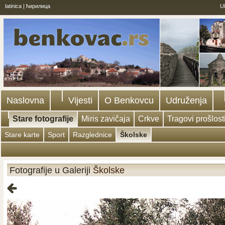
latinica
|
ћирилица
U
Naslovna
Vijesti
O Benkovcu
Udruženja
Stare fotografije
Miris zavičaja
Crkve
Tragovi prošlost
Stare karte
Sport
Razglednice
Školske
Fotografije u Galeriji
Školske