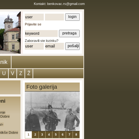
Kontakt:
benkovac.rs@gmail.com
Prijavite se
Zaboravili ste lozinku?
nik
U
V
Z
Ž
Foto galerija
eni
enje
e Dobre
ri-
a Nikše Dobre
1
2
3
4
5
6
7
8