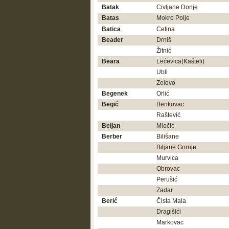
Batak
Civljane Donje
Batas
Mokro Polje
Batica
Cetina
Beader
Drniš
Žitnić
Beara
Lećevica(Kašteli)
Ubli
Zelovo
Begenek
Orlić
Begić
Benkovac
Raštević
Beljan
Miočić
Berber
Bilišane
Biljane Gornje
Murvica
Obrovac
Perušić
Zadar
Berić
Čista Mala
Dragišići
Markovac