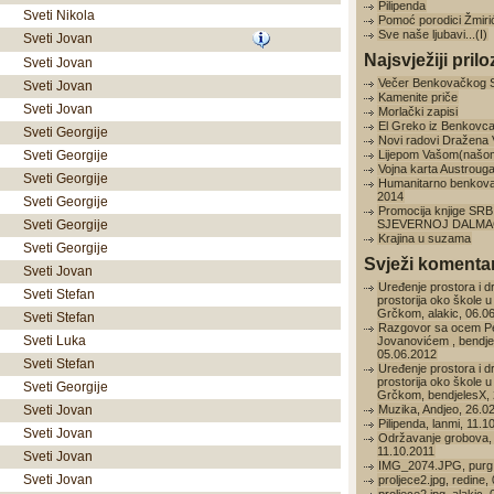
Pilipenda
Sveti Nikola
Pomoć porodici Žmiri
Sve naše ljubavi...(I)
Sveti Jovan
Najsvježiji prilo
Sveti Jovan
Večer Benkovačkog 
Sveti Jovan
Kamenite priče
Sveti Jovan
Morlački zapisi
El Greko iz Benkovc
Sveti Georgije
Novi radovi Dražena
Sveti Georgije
Lijepom Vašom(našo
Vojna karta Austroug
Sveti Georgije
Humanitarno benkov
2014
Sveti Georgije
Promocija knjige SRB
Sveti Georgije
SJEVERNOJ DALMAC
Krajina u suzama
Sveti Georgije
Svježi komentar
Sveti Jovan
Uređenje prostora i d
Sveti Stefan
prostorija oko škole u
Grčkom, alakic, 06.0
Sveti Stefan
Razgovor sa ocem P
Sveti Luka
Jovanovićem , bendje
05.06.2012
Sveti Stefan
Uređenje prostora i d
prostorija oko škole u
Sveti Georgije
Grčkom, bendjelesX, 
Sveti Jovan
Muzika, Andjeo, 26.0
Pilipenda, lanmi, 11.1
Sveti Jovan
Održavanje grobova, 
11.10.2011
Sveti Jovan
IMG_2074.JPG, purg,
Sveti Jovan
proljece2.jpg, redine,