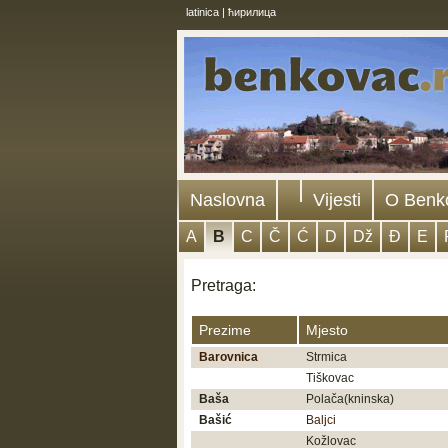
latinica
|
ћирилица
Naslovna
Vijesti
O Benk
A
B
C
Č
Ć
D
Dž
Đ
E
Pretraga:
Prezime
Mjesto
Barovnica
Strmica
Tiškovac
Baša
Polača(kninska)
Bašić
Baljci
Kožlovac