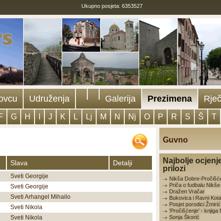
Ukupno posjeta: 6353527
ovcu
Udruženja
Galerija
Prezimena
Rječ
F
G
H
I
J
K
L
Lj
M
N
Nj
O
P
R
S
Š
T
Guvno
Najbolje ocjenj
Slava
Detalji
prilozi
Sveti Georgije
Nikša Dobre-Pročišć
Priča o fudbalu Nikš
Sveti Georgije
Dražen Vračar
Sveti Arhangel Mihailo
Bukovica i Ravni Kota
Posjet porodici Žmirić
Sveti Nikola
'Pročišćenje' - knjig
Sveti Nikola
Sonja Škorić