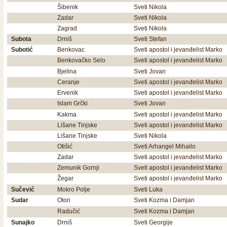
Šibenik
Sveti Nikola
Zadar
Sveti Nikola
Zagrad
Sveti Nikola
Subota
Drniš
Sveti Stefan
Subotić
Benkovac
Sveti apostol i jevanđelist Marko
Benkovačko Selo
Sveti apostol i jevanđelist Marko
Bjelina
Sveti Jovan
Ceranje
Sveti apostol i jevanđelist Marko
Ervenik
Sveti apostol i jevanđelist Marko
Islam Grčki
Sveti Jovan
Kakma
Sveti apostol i jevanđelist Marko
Lišane Tinjske
Sveti apostol i jevanđelist Marko
Lišane Tinjske
Sveti Nikola
Otišić
Sveti Arhangel Mihailo
Zadar
Sveti apostol i jevanđelist Marko
Zemunik Gornji
Sveti apostol i jevanđelist Marko
Žegar
Sveti apostol i jevanđelist Marko
Sučević
Mokro Polje
Sveti Luka
Sudar
Oton
Sveti Kozma i Damjan
Radučić
Sveti Kozma i Damjan
Sunajko
Drniš
Sveti Georgije