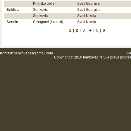
Kninsko polje
Sveti Georgije
Svitlica
Sonković
Sveti Georgije
Sonković
Sveti Nikola
Svrdlin
Crnogorci (Imotski)
Sveti Nikola
1
2
3
4
5
6
|
|
|
|
|
Kontakt:
benkovac.rs@gmail.com
Uku
Copyright © 2010 benkovac.rs Sva prava pridrž