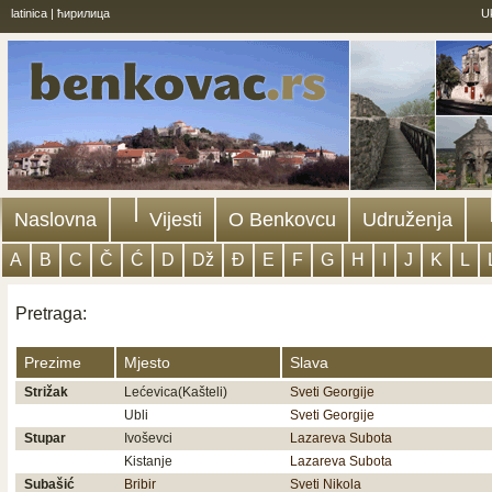
latinica
|
ћирилица
U
Naslovna
Vijesti
O Benkovcu
Udruženja
A
B
C
Č
Ć
D
Dž
Đ
E
F
G
H
I
J
K
L
Pretraga:
Prezime
Mjesto
Slava
Strižak
Lećevica(Kašteli)
Sveti Georgije
Ubli
Sveti Georgije
Stupar
Ivoševci
Lazareva Subota
Kistanje
Lazareva Subota
Subašić
Bribir
Sveti Nikola