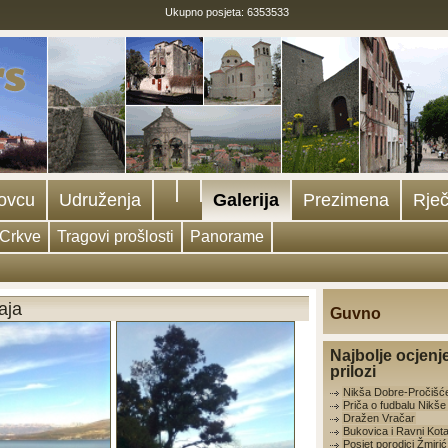
Ukupno posjeta: 6353533
ovcu
Udruženja
Galerija
Prezimena
Rječ
Crkve
Tragovi prošlosti
Panorame
aja
Guvno
Najbolje ocjenj
prilozi
Nikša Dobre-Pročišć
Priča o fudbalu Nikš
Dražen Vračar
Bukovica i Ravni Kota
Posjet porodici Žmirić