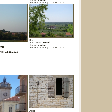
Dodao:
alakic
Datum dodavanja:
02.11.2010
Opis:
Izvor:
Milka Mimić
Dodao:
alakic
imić
Datum dodavanja:
02.11.2010
nja:
02.11.2010
Opis: