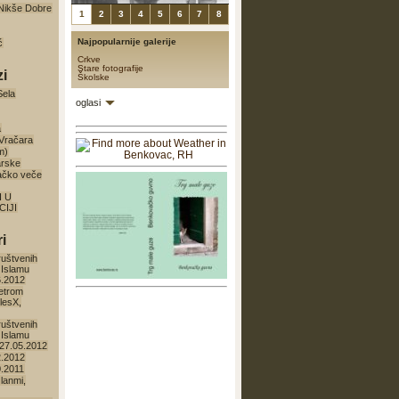
a Nikše Dobre
1
2
3
4
5
6
7
8
Najpopularnije galerije
ć
Crkve
Stare fotografije
zi
Školske
Sela
oglasi
a
 Vračara
m)
arske
ačko veče
I U
IJI
i
ruštvenih
 Islamu
6.2012
etrom
lesX,
ruštvenih
 Islamu
27.05.2012
2.2012
0.2011
lanmi,