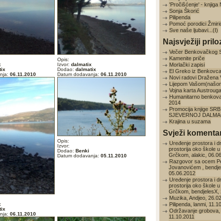
'Pročišćenje' - knjig
Sonja Škorić
Pilipenda
Pomoć porodici Žmiri
Sve naše ljubavi...(I)
Najsvježiji prilo
Večer Benkovačkog 
Kamenite priče
Opis:
x
Izvor:
dalmatix
Morlački zapisi
tix
Dodao:
dalmatix
El Greko iz Benkovc
nja:
06.11.2010
Datum dodavanja:
06.11.2010
Novi radovi Dražena
Lijepom Vašom(našo
Vojna karta Austroug
Humanitarno benkov
2014
Promocija knjige SRB
SJEVERNOJ DALMAC
Krajina u suzama
Svježi komentar
Opis:
Uređenje prostora i d
Izvor:
prostorija oko škole u
Dodao:
Benki
Grčkom, alakic, 06.0
Datum dodavanja:
05.11.2010
Razgovor sa ocem P
Jovanovićem , bendje
05.06.2012
Uređenje prostora i d
prostorija oko škole u
Grčkom, bendjelesX, 
Muzika, Andjeo, 26.0
x
Pilipenda, lanmi, 11.1
tix
Održavanje grobova, 
nja:
06.11.2010
11.10.2011