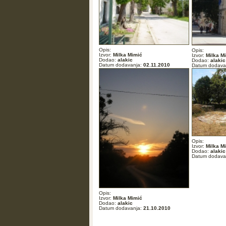
Opis:
Opis:
Izvor:
Milka Mimić
Izvor:
Milka M
Dodao:
alakic
Dodao:
alakic
Datum dodavanja:
02.11.2010
Datum dodava
Opis:
Izvor:
Milka M
Dodao:
alakic
Datum dodava
Opis:
Izvor:
Milka Mimić
Dodao:
alakic
Datum dodavanja:
21.10.2010