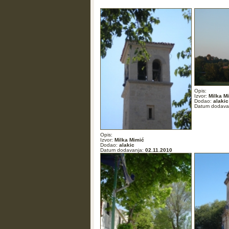
Opis:
Izvor:
Milka M
Dodao:
alakic
Datum dodava
Opis:
Izvor:
Milka Mimić
Dodao:
alakic
Datum dodavanja:
02.11.2010