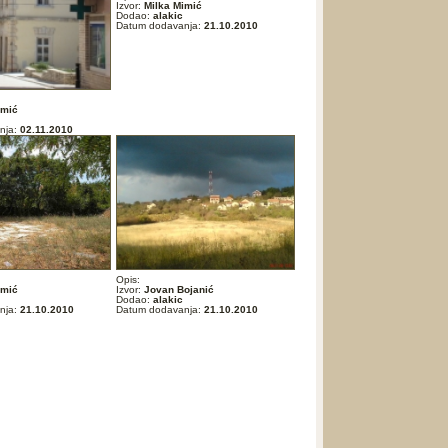
Izvor:
Milka Mimić
Dodao:
alakic
Datum dodavanja:
21.10.2010
imić
nja:
02.11.2010
Opis:
imić
Izvor:
Jovan Bojanić
Dodao:
alakic
nja:
21.10.2010
Datum dodavanja:
21.10.2010