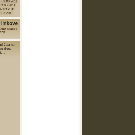
 09.08.2011
 03.03.2011
 02.03.2011
01.03.2011
linkove
zenja
Krajiski
anje
adržaja na
vu riječ,
u...