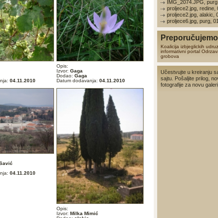
IMG_2074.JPG, purg,
proljece2.jpg, redine,
proljece2.jpg, alakic,
proljece6.jpg, purg, 
Preporučujemo 
Koalicija izbjeglickih udru
informativni portal
Odrzav
grobova
Opis:
Izvor:
Gaga
Učestvujte u kreiranju s
Dodao:
Gaga
sajtu. Pošaljite prilog, no
nja:
04.11.2010
Datum dodavanja:
04.11.2010
fotografije za novu galerij
Savić
nja:
04.11.2010
Opis:
Izvor:
Milka Mimić