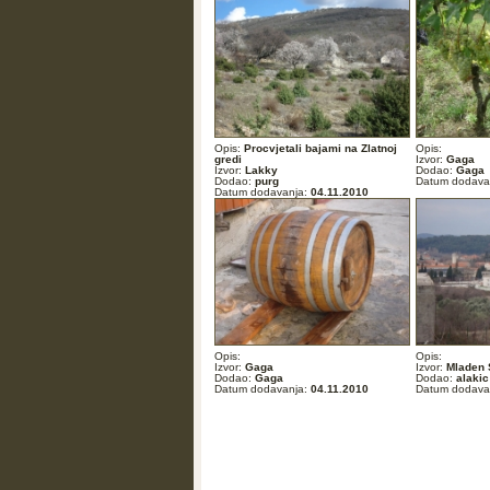
Opis:
Procvjetali bajami na Zlatnoj
Opis:
gredi
Izvor:
Gaga
Izvor:
Lakky
Dodao:
Gaga
Dodao:
purg
Datum dodava
Datum dodavanja:
04.11.2010
Opis:
Opis:
Izvor:
Gaga
Izvor:
Mladen 
Dodao:
Gaga
Dodao:
alakic
Datum dodavanja:
04.11.2010
Datum dodava