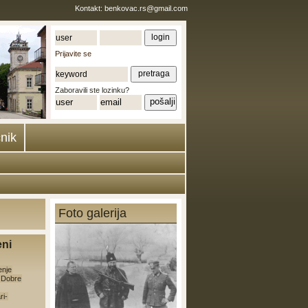
Kontakt:
benkovac.rs@gmail.com
Prijavite se
Zaboravili ste lozinku?
nik
Foto galerija
eni
enje
e Dobre
ri-