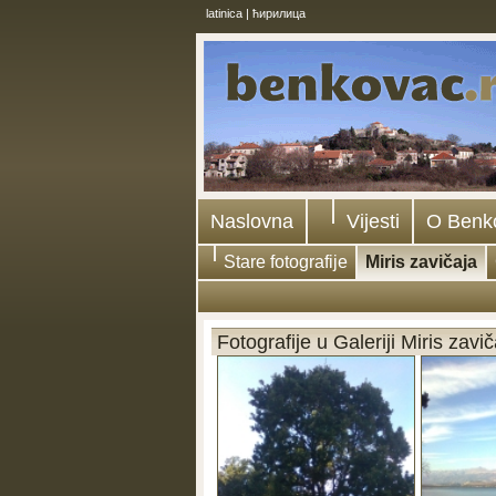
latinica
|
ћирилица
Naslovna
Vijesti
O Benk
Stare fotografije
Miris zavičaja
Fotografije u Galeriji Miris zavič